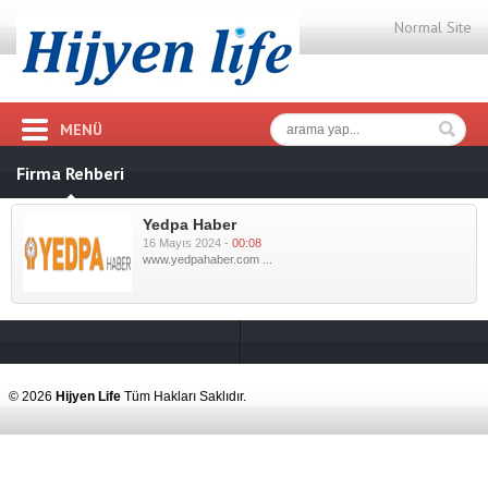
Normal Site
MENÜ
Firma Rehberi
Yedpa Haber
16 Mayıs 2024 -
00:08
www.yedpahaber.com ...
© 2026
Hijyen Life
Tüm Hakları Saklıdır.