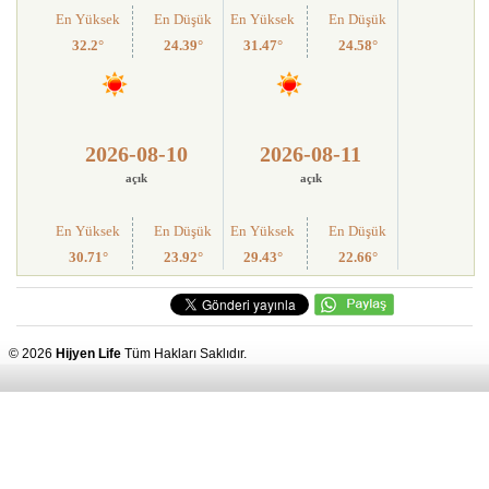
En Yüksek
En Düşük
En Yüksek
En Düşük
32.2°
24.39°
31.47°
24.58°
2026-08-10
2026-08-11
açık
açık
En Yüksek
En Düşük
En Yüksek
En Düşük
30.71°
23.92°
29.43°
22.66°
© 2026
Hijyen Life
Tüm Hakları Saklıdır.