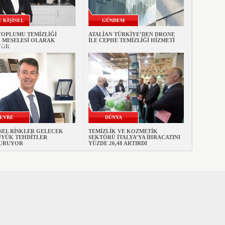
E KİŞİSEL
GÜNDEM
TOPLUMU TEMİZLİĞİ
ATALİAN TÜRKİYE’DEN DRONE
 MESELESİ OLARAK
İLE CEPHE TEMİZLİĞİ HİZMETİ
AKIM
YOR
EVRE
DÜNYA
SEL RİSKLER GELECEK
TEMİZLİK VE KOZMETİK
ÜYÜK TEHDİTLER
SEKTÖRÜ İTALYA’YA İHRACATINI
URUYOR
YÜZDE 26,48 ARTIRDI