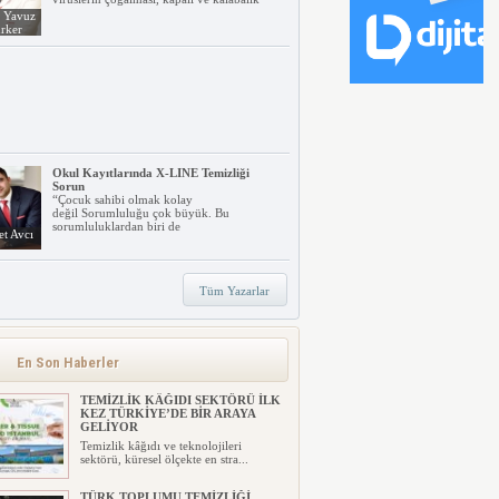
. Yavuz
rker
Okul Kayıtlarında X-LINE Temizliği
Sorun
“Çocuk sahibi olmak kolay
değil Sorumluluğu çok büyük. Bu
sorumluluklardan biri de
t Avcı
Tüm Yazarlar
TORK’TAN
SÜRDÜRÜLEBİLİRLİKTE YENİ
ŞEFFAFLIK YAKLAŞIMI: FOCUS4
Tork, işletmelerin sürdürülebilirlik
En Son Haberler
hedeflerine ulaşmalarını kol...
TEMİZLİK KÂĞIDI SEKTÖRÜ İLK
KEZ TÜRKİYE’DE BİR ARAYA
GELİYOR
Temizlik kâğıdı ve teknolojileri
sektörü, küresel ölçekte en stra...
TÜRK TOPLUMU TEMİZLİĞİ