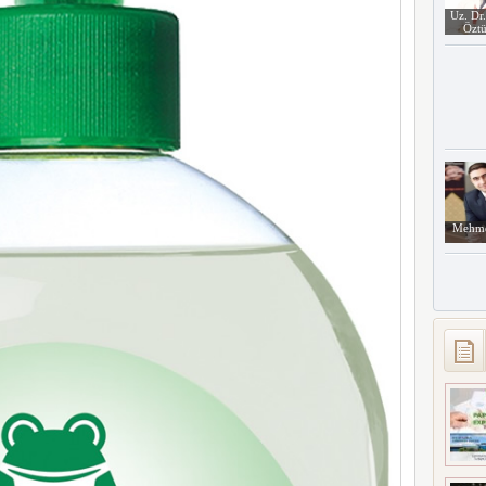
Uz. Dr
Öztü
Mehme