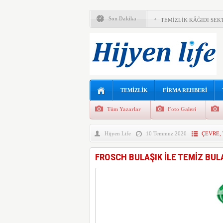
TORK’TAN SÜRDÜRÜLEB
Son Dakika
TEMİZLİK KÂĞIDI SEK
TÜRK TOPLUMU TEMİZ
ATALİAN TÜRKİYE’DEN
ÇEVRECİLER İÇİN BİTK
ÇEVRESEL RİSKLER G
TEMİZLİK
FİRMA REHBERİ
TESİS YÖNETİM SEKT
Tüm Yazarlar
Foto Galeri
“İŞ DÜNYASINDA KİŞİ
Hijyen Life
10 Temmuz 2020
ÇEVRE
,
ATALIAN,TÜRKİYE’DE I
FROSCH BULAŞIK İLE TEMİZ BUL
TEMİZLİK VE KOZMETİ