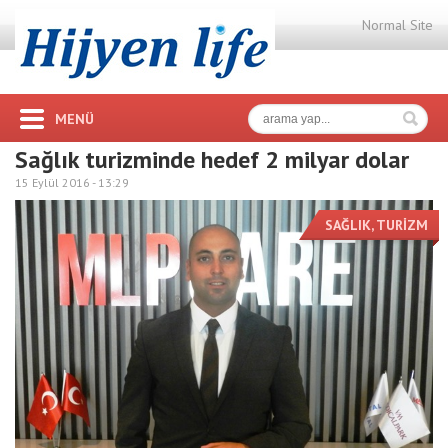
Normal Site
MENÜ
Sağlık turizminde hedef 2 milyar dolar
15 Eylül 2016 -
13:29
SAĞLIK
,
TURİZM