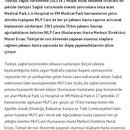
Türkiye, sağlık turizminde 2023’te 2 milyar dolar hedefine istikrarlı bir
şekilde ilerliyor. Sağlık turizminde önemli yatırımlara imza atan,
Medical Park, Liv Hospital ve VM Medical Park hastanelerini çatısı
altında toplayanı MLP Care de her yıl yabancı hasta sayısını artırarak
büyümesini sürdürüyor. 2015 yılında 70 bin yabancı hastayı
ağırladıklarını belirten MLP Care Uluslararası Hasta Merkezi Direktörü
Murat Ercan, Türkiye’de son dönemde yaşanan olumsuz olaylara
rağmen yabancı hasta sayısında bir düşüş yaşamadıklarının altını
çiziyor.
Türkiye, sağlık turizmindeki iddiasını sürdürüyor. Birçok ülkeyle
kıyaslandığında daha uygun fiyatlarla yapılan başarılı operasyonlar
sayesinde her yıl yurtdışından gelen hasta sayısı katlanarak artıyor. Sağlık
sektörünün lider kuruluşlarından MLP Care Grubu da sağlık turizminde
yoluna büyüyerek devam ediyor. Uluslararası hastalarını grup bünyesinde
yer alan Medical Park, Liv Hospital ve VM Medical Park’ın 17 şehirdeki 27
hastanesinde ağırlayan MLP Care, geçen yıl 70 bin hastayı tedavi etti.
Ağırlıklı olarak Ortadoğu, Balkanlar, Avrupa ve Türki Cumhuriyetleri’nden
gelen hastalar MLP Care’i tercih etti. Ağırladıkları hasta sayısının her yıl
arttığını belirten MLP Care Uluslararası Hasta Merkezi Direktörü Murat
Ercan, Türkiye’de son dönemde yaşanan olumsuz olayların hasta oranında