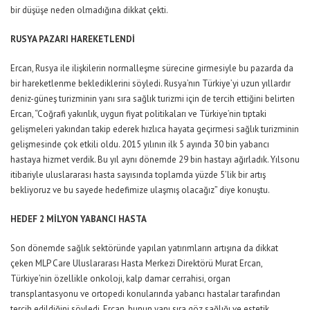
bir düşüşe neden olmadığına dikkat çekti.
RUSYA PAZARI HAREKETLENDİ
Ercan, Rusya ile ilişkilerin normalleşme sürecine girmesiyle bu pazarda da
bir hareketlenme beklediklerini söyledi. Rusya’nın Türkiye’yi uzun yıllardır
deniz-güneş turizminin yanı sıra sağlık turizmi için de tercih ettiğini belirten
Ercan, “Coğrafi yakınlık, uygun fiyat politikaları ve Türkiye’nin tıptaki
gelişmeleri yakından takip ederek hızlıca hayata geçirmesi sağlık turizminin
gelişmesinde çok etkili oldu. 2015 yılının ilk 5 ayında 30 bin yabancı
hastaya hizmet verdik. Bu yıl aynı dönemde 29 bin hastayı ağırladık. Yılsonu
itibariyle uluslararası hasta sayısında toplamda yüzde 5’lik bir artış
bekliyoruz ve bu sayede hedefimize ulaşmış olacağız” diye konuştu.
HEDEF 2 MİLYON YABANCI HASTA
Son dönemde sağlık sektöründe yapılan yatırımların artışına da dikkat
çeken MLP Care Uluslararası Hasta Merkezi Direktörü Murat Ercan,
Türkiye’nin özellikle onkoloji, kalp damar cerrahisi, organ
transplantasyonu ve ortopedi konularında yabancı hastalar tarafından
tercih edildiğini söyledi. Ercan, bunun yanı sıra göz sağlığı ve estetik