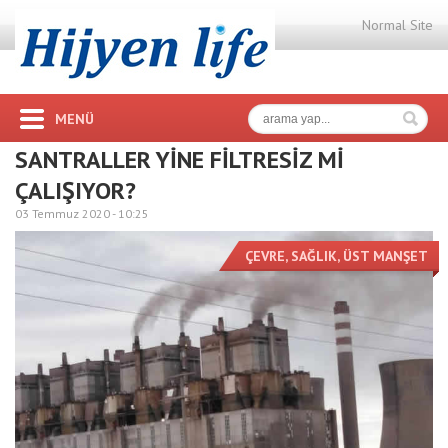
Normal Site
MENÜ
SANTRALLER YİNE FİLTRESİZ Mİ
ÇALIŞIYOR?
03 Temmuz 2020 -
10:25
ÇEVRE
,
SAĞLIK
,
ÜST MANŞET