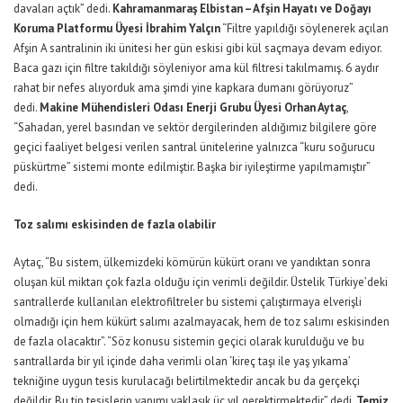
davaları açtık” dedi.
Kahramanmaraş Elbistan – Afşin Hayatı ve Doğayı
Koruma Platformu Üyesi İbrahim Yalçın
“Filtre yapıldığı söylenerek açılan
Afşin A santralinin iki ünitesi her gün eskisi gibi kül saçmaya devam ediyor.
Baca gazı için filtre takıldığı söyleniyor ama kül filtresi takılmamış. 6 aydır
rahat bir nefes alıyorduk ama şimdi yine kapkara dumanı görüyoruz”
dedi.
Makine Mühendisleri Odası Enerji Grubu Üyesi Orhan Aytaç
,
“Sahadan, yerel basından ve sektör dergilerinden aldığımız bilgilere göre
geçici faaliyet belgesi verilen santral ünitelerine yalnızca “kuru soğurucu
püskürtme” sistemi monte edilmiştir. Başka bir iyileştirme yapılmamıştır”
dedi.
Toz salımı eskisinden de fazla olabilir
Aytaç, “Bu sistem, ülkemizdeki kömürün kükürt oranı ve yandıktan sonra
oluşan kül miktarı çok fazla olduğu için verimli değildir. Üstelik Türkiye’deki
santrallerde kullanılan elektrofiltreler bu sistemi çalıştırmaya elverişli
olmadığı için hem kükürt salımı azalmayacak, hem de toz salımı eskisinden
de fazla olacaktır”. “Söz konusu sistemin geçici olarak kurulduğu ve bu
santrallarda bir yıl içinde daha verimli olan ‘kireç taşı ile yaş yıkama’
tekniğine uygun tesis kurulacağı belirtilmektedir ancak bu da gerçekçi
değildir. Bu tip tesislerin yapımı yaklaşık üç yıl gerektirmektedir” dedi.
Temiz