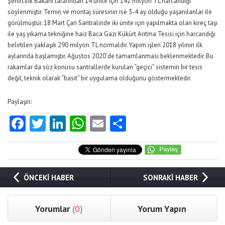
Şehircilik Bakanı tarafından 14 ünite için 142 milyon TL harcandığı
söylenmiştir. Temin ve montaj süresinin ise 3-4 ay olduğu yaşanılanlar ile
görülmüştür. 18 Mart Çan Santralinde iki ünite için yapılmakta olan kireç taşı
ile yaş yıkama tekniğine haiz Baca Gazı Kükürt Arıtma Tesisi için harcandığı
belirtilen yaklaşık 290 milyon TL normaldir. Yapım işleri 2018 yılının ilk
aylarında başlamıştır. Ağustos 2020’de tamamlanması beklenmektedir. Bu
rakamlar da söz konusu santrallerde kurulan “geçici” sistemin bir tesis
değil, teknik olarak “basit” bir uygulama olduğunu göstermektedir.
Paylaşın:
Facebook
Twitter
LinkedIn
WhatsApp
Email
Share
ÖNCEKİ HABER
SONRAKİ HABER
Yorumlar
(0)
Yorum Yapın