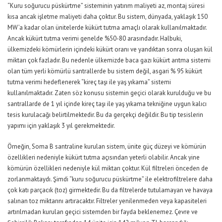
“Kuru soğurucu püskürtme” sisteminin yatırım maliyeti az, montaj süresi
kısa ancak işletme maliyeti daha çoktur. Bu sistem, dünyada, yaklaşık 150
MW’a kadar olan ünitelerde kükürt tutma amaçlı olarak kullanılmaktadır.
Ancak kükürt tutma verimi genelde %50-80 arasındadır. Halbuki,
ülkemizdeki kömürlerin içindeki kükürt oranı ve yandıktan sonra oluşan kül
miktarı çok fazladır. Bu nedenle ülkemizde baca gazı kükürt arıtma sistemi
olan tüm yerli kömürlü santrallerde bu sistem değil, asgari % 95 kükürt
tutma verimi hedeflenerek “kireç taşı ile yaş yıkama” sistemi
kullanılmaktadır. Zaten söz konusu sistemin geçici olarak kurulduğu ve bu
santrallarde de 1 yıl içinde kireç taşı ile yaş yıkama tekniğine uygun kalıcı
tesis kurulacağı belirtilmektedir. Bu da gerçekçi değildir. Bu tip tesislerin
yapımı için yaklaşık 3 yıl gerekmektedir.
Örneğin, Soma B santraline kurulan sistem, ünite güç düzeyi ve kömürün
özellikleri nedeniyle kükürt tutma açısından yeterli olabilir. Ancak yine
kömürün özellikleri nedeniyle kül miktarı çoktur. Kül filtreleri önceden de
zorlanmaktaydı. Şimdi “kuru soğurucu püskürtme” ile elektrofiltrelere daha
çok katı parçacık (toz) girmektedir. Bu da filtrelerde tutulamayan ve havaya
salınan toz miktarını artıracaktır. Filtreler yenilenmeden veya kapasiteleri
artırılmadan kurulan geçici sistemden bir fayda beklenemez. Çevre ve