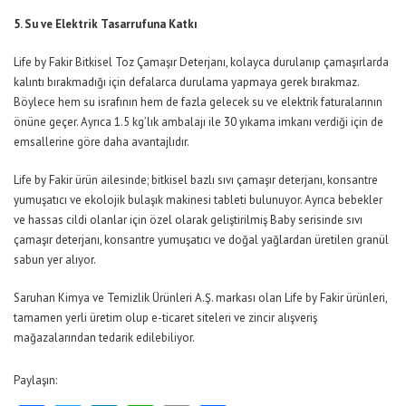
5. Su ve Elektrik Tasarrufuna Katkı
Life by Fakir Bitkisel Toz Çamaşır Deterjanı, kolayca durulanıp çamaşırlarda
kalıntı bırakmadığı için defalarca durulama yapmaya gerek bırakmaz.
Böylece hem su israfının hem de fazla gelecek su ve elektrik faturalarının
önüne geçer. Ayrıca 1.5 kg’lık ambalajı ile 30 yıkama imkanı verdiği için de
emsallerine göre daha avantajlıdır.
Life by Fakir ürün ailesinde; bitkisel bazlı sıvı çamaşır deterjanı, konsantre
yumuşatıcı ve ekolojik bulaşık makinesi tableti bulunuyor. Ayrıca bebekler
ve hassas cildi olanlar için özel olarak geliştirilmiş Baby serisinde sıvı
çamaşır deterjanı, konsantre yumuşatıcı ve doğal yağlardan üretilen granül
sabun yer alıyor.
Saruhan Kimya ve Temizlik Ürünleri A.Ş. markası olan Life by Fakir ürünleri,
tamamen yerli üretim olup e-ticaret siteleri ve zincir alışveriş
mağazalarından tedarik edilebiliyor.
Paylaşın: