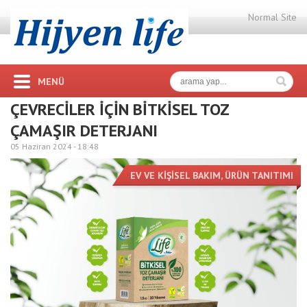
Normal Site
MENÜ
ÇEVRECİLER İÇİN BİTKİSEL TOZ
ÇAMAŞIR DETERJANI
05 Haziran 2024 -
18:48
EV VE KİŞİSEL BAKIM
,
ÜRÜN TANITIMI