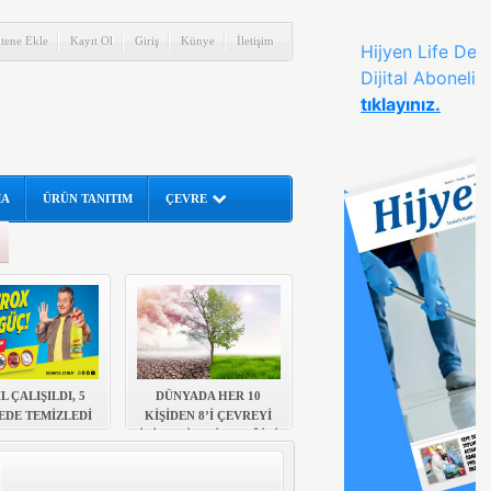
itene Ekle
Kayıt Ol
Giriş
Künye
İletişim
MA
ÜRÜN TANITIM
ÇEVRE
IL ÇALIŞILDI, 5
DÜNYADA HER 10
EDE TEMİZLEDİ
KİŞİDEN 8’İ ÇEVREYİ
İYİLEŞTİREBİLECEĞİNİ
DÜŞÜNÜYOR