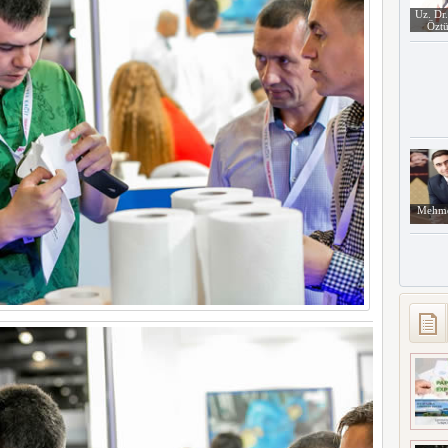
Uz. Dr
Öztü
Mehme