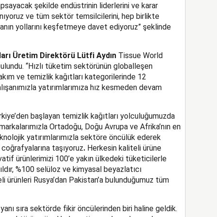
yacak şekilde endüstrinin liderlerini ve karar
anıyoruz ve tüm sektör temsilcilerini, hep birlikte
anın yollarını keşfetmeye davet ediyoruz” şeklinde
arı Üretim Direktörü Lütfi Aydın
Tissue World
 bulundu. “Hızlı tüketim sektörünün globalleşen
bakım ve temizlik kağıtları kategorilerinde 12
alışanımızla yatırımlarımıza hız kesmeden devam
kiye’den başlayan temizlik kağıtları yolculuğumuzda
markalarımızla Ortadoğu, Doğu Avrupa ve Afrika’nın en
eknolojik yatırımlarımızla sektöre öncülük ederek
ı coğrafyalarına taşıyoruz
.
Herkesin kaliteli ürüne
atif ürünlerimizi 100’e yakın ülkedeki tüketicilerle
ıldır, %100 selüloz ve kimyasal beyazlatıcı
eli ürünleri Rusya’dan Pakistan’a bulunduğumuz tüm
yanı sıra sektörde fikir öncülerinden biri haline geldik.