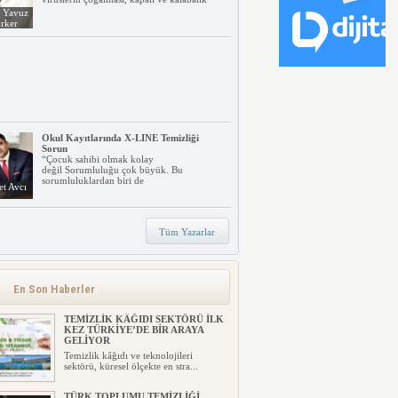
. Yavuz
rker
Okul Kayıtlarında X-LINE Temizliği
Sorun
“Çocuk sahibi olmak kolay
değil Sorumluluğu çok büyük. Bu
sorumluluklardan biri de
t Avcı
Tüm Yazarlar
TORK’TAN
SÜRDÜRÜLEBİLİRLİKTE YENİ
ŞEFFAFLIK YAKLAŞIMI: FOCUS4
Tork, işletmelerin sürdürülebilirlik
En Son Haberler
hedeflerine ulaşmalarını kol...
TEMİZLİK KÂĞIDI SEKTÖRÜ İLK
KEZ TÜRKİYE’DE BİR ARAYA
GELİYOR
Temizlik kâğıdı ve teknolojileri
sektörü, küresel ölçekte en stra...
TÜRK TOPLUMU TEMİZLİĞİ