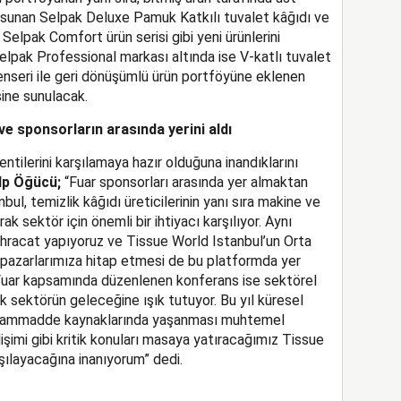
 sunan Selpak Deluxe Pamuk Katkılı tuvalet kâğıdı ve
elpak Comfort ürün serisi gibi yeni ürünlerini
Selpak Professional markası altında ise V-katlı tuvalet
enseri ile geri dönüşümlü ürün portföyüne eklenen
sine sunulacak.
 ve sponsorların arasında yerini aldı
ntilerini karşılamaya hazır olduğuna inandıklarını
lp Öğücü;
“Fuar
sponsorları arasında yer almaktan
l, temizlik kâğıdı üreticilerinin yanı sıra makine ve
 sektör için önemli bir ihtiyacı karşılıyor. Aynı
ihracat yapıyoruz ve Tissue World Istanbul’un Orta
 pazarlarımıza hitap etmesi de bu platformda yer
 Fuar kapsamında düzenlenen konferans ise sektörel
k sektörün geleceğine ışık tutuyor. Bu yıl küresel
le hammadde kaynaklarında yaşanması muhtemel
imi gibi kritik konuları masaya yatıracağımız Tissue
rşılayacağına inanıyorum” dedi.