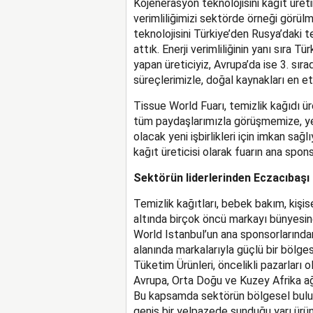
Kojenerasyon teknolojisini kâğıt üret
verimliliğimizi sektörde örneği görü
teknolojisini Türkiye’den Rusya’daki te
attık. Enerji verimliliğinin yanı sıra T
yapan üreticiyiz, Avrupa’da ise 3. sır
süreçlerimizle, doğal kaynakları en et
Tissue World Fuarı, temizlik kağıdı ür
tüm paydaşlarımızla görüşmemize, yeni
olacak yeni işbirlikleri için imkan sa
kağıt üreticisi olarak fuarın ana spon
Sektörün liderlerinden Eczacıbaşı 
Temizlik kağıtları, bebek bakım, kişis
altında birçok öncü markayı bünyesin
World Istanbul’un ana sponsorlarından 
alanında markalarıyla güçlü bir bölge
Tüketim Ürünleri, öncelikli pazarları 
Avrupa, Orta Doğu ve Kuzey Afrika ağı
Bu kapsamda sektörün bölgesel buluş
geniş bir yelpazede sunduğu yarı ürün