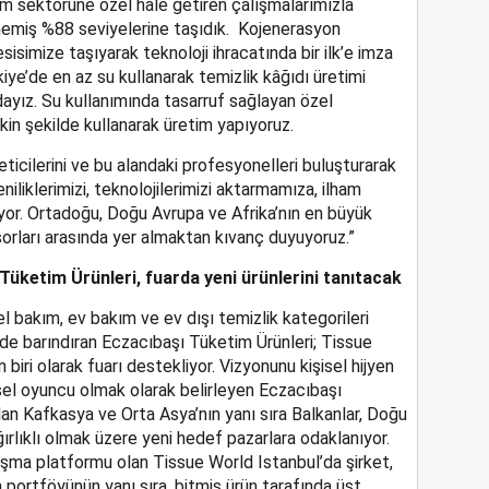
im sektörüne özel hale getiren çalışmalarımızla
lmemiş %88 seviyelerine taşıdık. Kojenerasyon
sisimize taşıyarak teknoloji ihracatında bir ilk’e imza
ürkiye’de en az su kullanarak temizlik kâğıdı üretimi
adayız. Su kullanımında tasarruf sağlayan özel
kin şekilde kullanarak üretim yapıyoruz.
eticilerini ve bu alandaki profesyonelleri buluşturarak
liklerimizi, teknolojilerimizi aktarmamıza, ilham
ğlıyor. Ortadoğu, Doğu Avrupa ve Afrika’nın en büyük
sorları arasında yer almaktan kıvanç duyuyoruz.”
Tüketim Ürünleri, fuarda yeni ürünlerini tanıtacak
el bakım, ev bakım ve ev dışı temizlik kategorileri
de barındıran Eczacıbaşı Tüketim Ürünleri; Tissue
biri olarak fuarı destekliyor. Vizyonunu kişisel hijyen
sel oyuncu olmak olarak belirleyen Eczacıbaşı
olan Kafkasya ve Orta Asya’nın yanı sıra Balkanlar, Doğu
rlıklı olmak üzere yeni hedef pazarlara odaklanıyor.
ma platformu olan Tissue World Istanbul’da şirket,
 portföyünün yanı sıra, bitmiş ürün tarafında üst