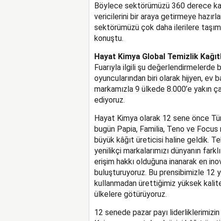
Böylece sektörümüzü 360 derece kapsa
vericilerini bir araya getirmeye hazırl
sektörümüzü çok daha ilerilere taşım
konuştu.
Hayat Kimya Global Temizlik Kağıtl
Fuarıyla ilgili şu değerlendirmelerde
oyuncularından biri olarak hijyen, ev 
markamızla 9 ülkede 8.000’e yakın ç
ediyoruz.
Hayat Kimya olarak 12 sene önce Tür
bugün Papia, Familia, Teno ve Focus 
büyük kâğıt üreticisi haline geldik. T
yenilikçi markalarımızı dünyanın farkl
erişim hakkı olduğuna inanarak en inov
buluşturuyoruz. Bu prensibimizle 12 y
kullanmadan ürettiğimiz yüksek kalit
ülkelere götürüyoruz.
12 senede pazar payı liderliklerimizin 