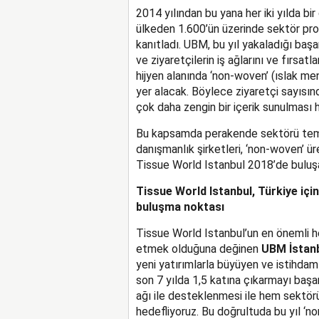
2014 yılından bu yana her iki yılda b
ülkeden 1.600’ün üzerinde sektör pro
kanıtladı. UBM, bu yıl yakaladığı başa
ve ziyaretçilerin iş ağlarını ve fırsat
hijyen alanında ‘non-woven’ (ıslak me
yer alacak. Böylece ziyaretçi sayısın
çok daha zengin bir içerik sunulması 
Bu kapsamda perakende sektörü temsilcil
danışmanlık şirketleri, ‘non-woven’ üreti
Tissue World Istanbul 2018’de buluş
Tissue World Istanbul, Türkiye içi
buluşma noktası
Tissue World Istanbul’un en önemli h
etmek olduğuna değinen
UBM İstanb
yeni yatırımlarla büyüyen ve istihdam 
son 7 yılda 1,5 katına çıkarmayı başard
ağı ile desteklenmesi ile hem sektö
hedefliyoruz. Bu doğrultuda bu yıl ‘n