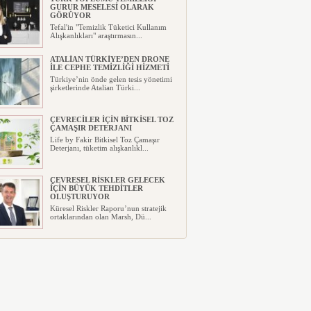
GURUR MESELESİ OLARAK
GÖRÜYOR
Tefal'in "Temizlik Tüketici Kullanım
Alışkanlıkları" araştırmasın...
ATALİAN TÜRKİYE’DEN DRONE
İLE CEPHE TEMİZLİĞİ HİZMETİ
Türkiye’nin önde gelen tesis yönetimi
şirketlerinde Atalian Türki...
ÇEVRECİLER İÇİN BİTKİSEL TOZ
ÇAMAŞIR DETERJANI
Life by Fakir Bitkisel Toz Çamaşır
Deterjanı, tüketim alışkanlıkl...
ÇEVRESEL RİSKLER GELECEK
İÇİN BÜYÜK TEHDİTLER
OLUŞTURUYOR
Küresel Riskler Raporu’nun stratejik
ortaklarından olan Marsh, Dü...
TESİS YÖNETİM SEKTÖRÜ
BİNLERCE İNSANA DOKUNUYOR!
“Entegre tesis yönetimi işletme
bütçelerinde tasarruf sağlıyor”...
“İŞ DÜNYASINDA KİŞİSEL
VERİMLİLİK” KONUŞULDU