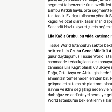
segmentte benzersiz ürün özellikleri
Bambu Katkılı havlu, orta segmentte S
tanıtacak. Ev dışı kullanıma yönelik 
kâğıdı ve özel olarak tasarlanan disp
Sensörlü Havlu, ziyaretçilerin beğeni
Lila Kağıt Grubu, bu yılda katılımcı
Tissue World Istanbul’un sektör bekle
belirten
Lila Grubu Genel Müdürü A
gurur duyduğumuz Tissue World Istanbu
hammadde tedarikçilerini de kapsayarak
zamanda Lila Kâğıt olarak 68 ülkeye 
Doğu, Orta Asya ve Afrika gibi hedef
almamızın temel nedenlerinden biri.
gelişmeleri aktaran bir platform olara
ısınma ve iklim değişikliği nedeniy
darboğaz ve endüstriyel sermaye geliş
World Istanbul’un beklentilerimizi ka