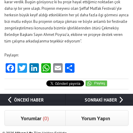
karar verdik. Bugün görüyoruz ki bu proje hayal ettiğimiz noktadan çok
daha iyi bir yere ulaştı. Projenin meyvesi olan Şeffaf Mutfak Festivali’yle
herkesin büyük keyif aldığı etkinliklerin her yıl daha fazla ilgi görmesi ayrıca
bizi mutlu ediyor. Bu projenin ortaya çıkması ve böyle anlamlı bir festivalle
zenginleştirilmesi konusunda bizimle işbirliklerinden ötürü Çekmeköy
Belediye Başkanı Sayın Ahmet Poyraz’a, ekibine ve projeye destek veren
tüm çalışma arkadaşlarıma teşekkür ediyorum”.
Paylaşın:
Facebook
Twitter
LinkedIn
WhatsApp
Email
Share
ÖNCEKİ HABER
SONRAKİ HABER
Yorumlar
(0)
Yorum Yapın