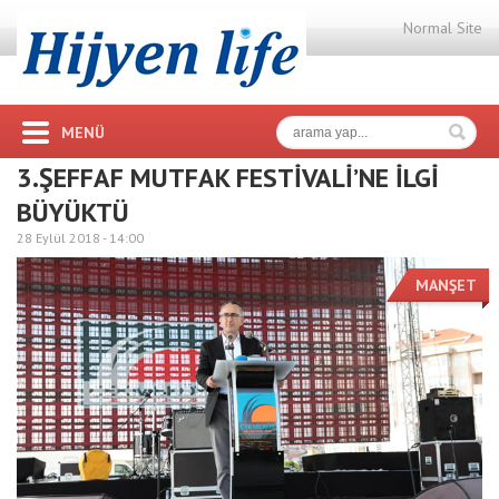
Normal Site
MENÜ
3.ŞEFFAF MUTFAK FESTİVALİ’NE İLGİ
BÜYÜKTÜ
28 Eylül 2018 -
14:00
MANŞET