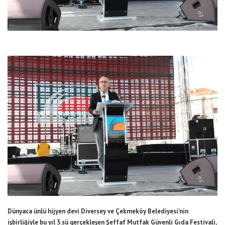
Dünyaca ünlü hijyen devi Diversey ve Çekmeköy Belediyesi’nin
işbirliğiyle bu yıl 3.sü gerçekleşen Şeffaf Mutfak Güvenli Gıda Festivali,