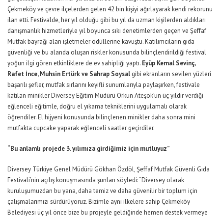
Çekmeköy ve çevre ilçelerden gelen 42 bin kişiyi ağırlayarak kendi rekorunu
ilan etti. Festivalde, her yıl olduğu gibi bu yıl da uzman kişilerden aldıkları
danışmanlık hizmetleriyle yıl boyunca sıkı denetimlerden geçen ve Şeffaf
Mutfak bayrağı alan işletmeler ödüllerine kavuştu. Katılımcıların gıda
güvenliği ve bu alanda oluşan riskler konusunda bilinçlendirildiği festival
yoğun ilgi gören etkinliklere de ev sahipliği yaptı.
Eyüp Kemal Sevinç,
Rafet İnce, Muhsin Ertürk ve Sahrap Soysal
gibi ekranların sevilen yüzleri
başarılı şefler, mutfak sırlarını keyifli sunumlarıyla paylaşırken, festivale
katılan minikler Diversey Eğitim Müdürü Orkun Ateşok’un üç yıldır verdiği
eğlenceli eğitimle, doğru el yıkama tekniklerini uygulamalı olarak
öğrendiler. El hijyeni konusunda bilinçlenen minikler daha sonra mini
mutfakta cupcake yaparak eğlenceli saatler geçirdiler.
“Bu anlamlı projede 3. yılımıza girdiğimiz için mutluyuz”
Diversey Türkiye Genel Müdürü Gökhan Özdöl, Şeffaf Mutfak Güvenli Gıda
Festivali’nin açılış konuşmasında şunları söyledi: “Diversey olarak
kuruluşumuzdan bu yana, daha temiz ve daha güvenilir bir toplum için
çalışmalarımızı sürdürüyoruz. Bizimle aynı ilkelere sahip Çekmeköy
Belediyesi üç yıl önce bize bu projeyle geldiğinde hemen destek vermeye