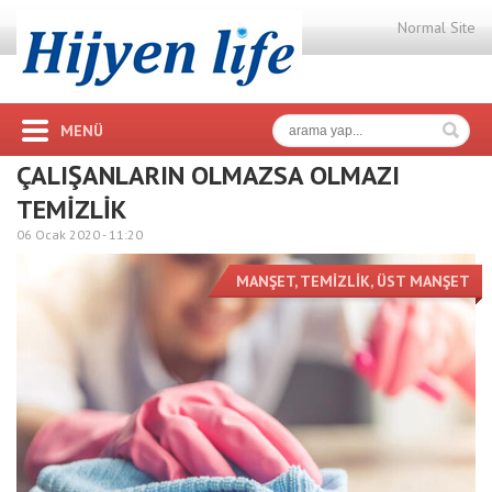
Normal Site
MENÜ
ÇALIŞANLARIN OLMAZSA OLMAZI
TEMİZLİK
06 Ocak 2020 -
11:20
MANŞET
,
TEMİZLİK
,
ÜST MANŞET