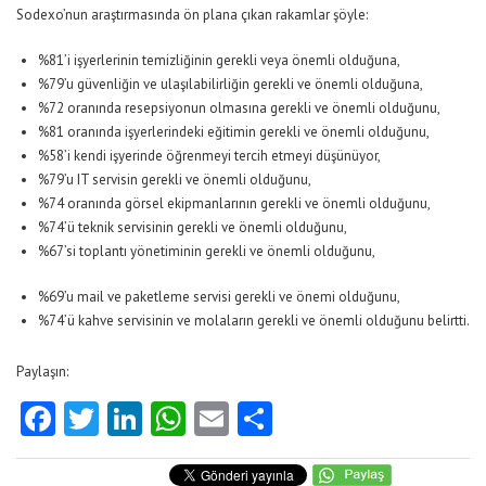
Sodexo’nun araştırmasında ön plana çıkan rakamlar şöyle:
%81’i işyerlerinin temizliğinin gerekli veya önemli olduğuna,
%79’u güvenliğin ve ulaşılabilirliğin gerekli ve önemli olduğuna,
%72 oranında resepsiyonun olmasına gerekli ve önemli olduğunu,
%81 oranında işyerlerindeki eğitimin gerekli ve önemli olduğunu,
%58’i kendi işyerinde öğrenmeyi tercih etmeyi düşünüyor,
%79’u IT servisin gerekli ve önemli olduğunu,
%74 oranında görsel ekipmanlarının gerekli ve önemli olduğunu,
%74’ü teknik servisinin gerekli ve önemli olduğunu,
%67’si toplantı yönetiminin gerekli ve önemli olduğunu,
%69’u mail ve paketleme servisi gerekli ve önemi olduğunu,
%74’ü kahve servisinin ve molaların gerekli ve önemli olduğunu belirtti.
Paylaşın:
Facebook
Twitter
LinkedIn
WhatsApp
Email
Share