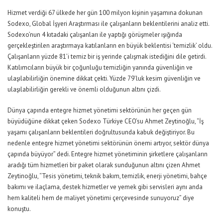
Hizmet verdiği 67 ülkede her gün 100 milyon kişinin yaşamına dokunan
Sodexo, Global İşyeri Araştırması ile çalışanların beklentilerini analiz etti.
Sodexo’nun 4 kıtadaki çalışanları ile yaptığı görüşmeler ışığında
gerçekleştirilen araştırmaya katılanların en büyük beklentisi ‘temizlik’ oldu.
Çalışanların yüzde 81’i temiz bir iş yerinde çalışmak istediğini dile getirdi.
Katılımcıların büyük bir çoğunluğu temizliğin yanında güvenliğin ve
ulaşılabilirliğin önemine dikkat çekti. Yüzde 79’luk kesim güvenliğin ve
ulaşılabilirliğin gerekli ve önemli olduğunun altını çizdi.
Dünya çapında entegre hizmet yönetimi sektörünün her geçen gün
büyüdüğüne dikkat çeken Sodexo Türkiye CEO’su Ahmet Zeytinoğlu, “İş
yaşamı çalışanların beklentileri doğrultusunda kabuk değiştiriyor. Bu
nedenle entegre hizmet yönetimi sektörünün önemi artıyor, sektör dünya
çapında büyüyor” dedi. Entegre hizmet yönetiminin şirketlere çalışanların
aradığı tüm hizmetleri bir paket olarak sunduğunun altını çizen Ahmet
Zeytinoğlu, “Tesis yönetimi, teknik bakım, temizlik, enerji yönetimi, bahçe
bakımı ve ilaçlama, destek hizmetler ve yemek gibi servisleri aynı anda
hem kaliteli hem de maliyet yönetimi çerçevesinde sunuyoruz” diye
konuştu.