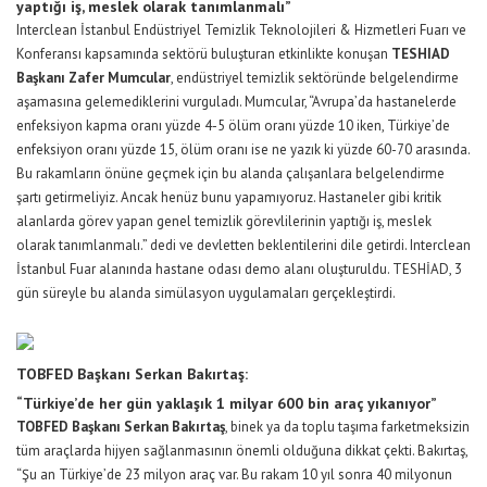
yaptığı iş, meslek olarak tanımlanmalı”
Interclean İstanbul Endüstriyel Temizlik Teknolojileri & Hizmetleri Fuarı ve
Konferansı kapsamında sektörü buluşturan etkinlikte konuşan
TESHIAD
Başkanı
Zafer Mumcular
, endüstriyel temizlik sektöründe belgelendirme
aşamasına gelemediklerini vurguladı. Mumcular, “Avrupa’da hastanelerde
enfeksiyon kapma oranı yüzde 4-5 ölüm oranı yüzde 10 iken, Türkiye’de
enfeksiyon oranı yüzde 15, ölüm oranı ise ne yazık ki yüzde 60-70 arasında.
Bu rakamların önüne geçmek için bu alanda çalışanlara belgelendirme
şartı getirmeliyiz. Ancak henüz bunu yapamıyoruz. Hastaneler gibi kritik
alanlarda görev yapan genel temizlik görevlilerinin yaptığı iş, meslek
olarak tanımlanmalı.” dedi ve devletten beklentilerini dile getirdi. Interclean
İstanbul Fuar alanında hastane odası demo alanı oluşturuldu. TESHİAD, 3
gün süreyle bu alanda simülasyon uygulamaları gerçekleştirdi.
TOBFED Başkanı Serkan Bakırtaş:
“Türkiye’de her gün yaklaşık 1 milyar 600 bin araç yıkanıyor”
TOBFED Başkanı Serkan Bakırtaş
, binek ya da toplu taşıma farketmeksizin
tüm araçlarda hijyen sağlanmasının önemli olduğuna dikkat çekti. Bakırtaş,
“Şu an Türkiye’de 23 milyon araç var. Bu rakam 10 yıl sonra 40 milyonun