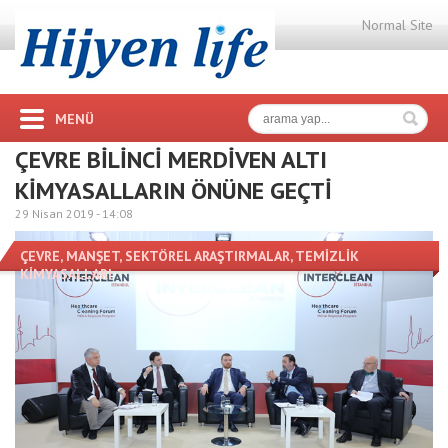
Normal Site
MENÜ
ÇEVRE BİLİNCİ MERDİVEN ALTI
KİMYASALLARIN ÖNÜNE GEÇTİ
29 Nisan 2019 -
14:08
ÇEVRE
,
MANŞET
,
SEKTÖREL ARAŞTIRMALAR
,
TEMİZLİK
KİMYASALLARI