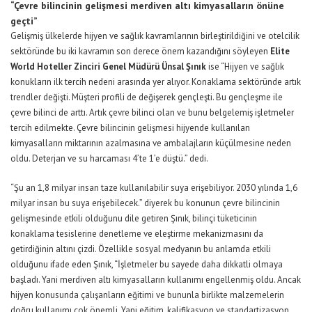
“Çevre bilincinin gelişmesi merdiven altı kimyasalların önüne
geçti”
Gelişmiş ülkelerde hijyen ve sağlık kavramlarının birleştirildiğini ve otelcilik
sektöründe bu iki kavramın son derece önem kazandığını söyleyen
Elite
World Hoteller Zinciri Genel Müdürü Ünsal Şınık
ise “Hijyen ve sağlık
konukların ilk tercih nedeni arasında yer alıyor. Konaklama sektöründe artık
trendler değişti. Müşteri profili de değişerek gençleşti. Bu gençleşme ile
çevre bilinci de arttı. Artık çevre bilinci olan ve bunu belgelemiş işletmeler
tercih edilmekte. Çevre bilincinin gelişmesi hijyende kullanılan
kimyasalların miktarının azalmasına ve ambalajların küçülmesine neden
oldu. Deterjan ve su harcaması 4’te 1’e düştü.” dedi.
“Şu an 1,8 milyar insan taze kullanılabilir suya erişebiliyor. 2030 yılında 1,6
milyar insan bu suya erişebilecek.” diyerek bu konunun çevre bilincinin
gelişmesinde etkili olduğunu dile getiren Şınık, bilinçi tüketicinin
konaklama tesislerine denetleme ve eleştirme mekanizmasını da
getirdiğinin altını çizdi. Özellikle sosyal medyanın bu anlamda etkili
olduğunu ifade eden Şınık, “İşletmeler bu sayede daha dikkatli olmaya
başladı. Yani merdiven altı kimyasalların kullanımı engellenmiş oldu. Ancak
hijyen konusunda çalışanların eğitimi ve bununla birlikte malzemelerin
doğru kullanımı çok önemli. Yani eğitim, kalifikasyon ve standartizasyon