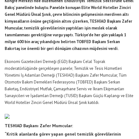
Kongre Merkezi’nde düzenlenen ‘Endüstriyel Temizlik Sektörüne Genel
Bakış’ panelinde buluştu. Panelde konuşan Elite World Hoteller Zinciri
Genel Müdürü Ünsal Şınık, çevre bilincinin gelişmesinin merdiven altı
kimyasalların önüne geçtiğinin altını çizerken, TESHİAD Başkanı Zafer
Mumcular, temizlik görevlilerinin yaptıkları işin meslek olarak
tanımlanması gerektiğine vurgu yaptı.
Türkiye’de her gün yaklaşık 1
milyar 600 bin araç yıkandığını belirten
TOBFED Başkanı Serkan
Bakırtaş ise önemli bir geri dönüşüm cihazının müjdesini verdi.
Ekonomi Gazetecileri Derneği (EGD) Başkanı Celal Toprak
moderatörlüğünde gerçekleşen panele; Temizlik ve Tesis Hizmetleri
Yönetimi İş Adamları Derneği (TESHİAD) Başkanı Zafer Mumcular, Tüm
Otomotiv Bakım Dernekleri Federasyonu (TOBFED) Başkanı Serkan
Bakırtaş, Endüstriyel Mutfak, Çamaşırhane Servis ve İkram Ekipmanları
Sanayicileri ve İşadamları Derneği (TUSID) Başkanı Güçlü Kaplangı ve Elite
World Hoteller Zinciri Genel Müdürü Ünsal Şınık katıldı.
TESHIAD Başkanı Zafer Mumcular:
“Kritik alanlarda görev yapan genel temizlik görevlilerinin