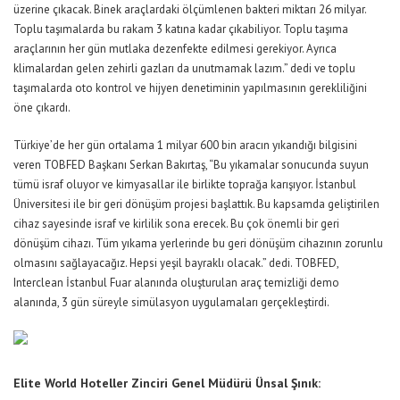
üzerine çıkacak. Binek araçlardaki ölçümlenen bakteri miktarı 26 milyar.
Toplu taşımalarda bu rakam 3 katına kadar çıkabiliyor. Toplu taşıma
araçlarının her gün mutlaka dezenfekte edilmesi gerekiyor. Ayrıca
klimalardan gelen zehirli gazları da unutmamak lazım.” dedi ve toplu
taşımalarda oto kontrol ve hijyen denetiminin yapılmasının gerekliliğini
öne çıkardı.
Türkiye’de her gün ortalama 1 milyar 600 bin aracın yıkandığı bilgisini
veren TOBFED Başkanı Serkan Bakırtaş, “Bu yıkamalar sonucunda suyun
tümü israf oluyor ve kimyasallar ile birlikte toprağa karışıyor. İstanbul
Üniversitesi ile bir geri dönüşüm projesi başlattık. Bu kapsamda geliştirilen
cihaz sayesinde israf ve kirlilik sona erecek. Bu çok önemli bir geri
dönüşüm cihazı. Tüm yıkama yerlerinde bu geri dönüşüm cihazının zorunlu
olmasını sağlayacağız. Hepsi yeşil bayraklı olacak.” dedi. TOBFED,
Interclean İstanbul Fuar alanında oluşturulan araç temizliği demo
alanında, 3 gün süreyle simülasyon uygulamaları gerçekleştirdi.
Elite World Hoteller Zinciri Genel Müdürü Ünsal Şınık: