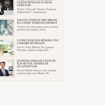
GURUR MESELESİ OLARAK
GÖRÜYOR
Tefal'in "Temizlik Tüketici Kullanım
Alışkanlıkları" araştırmasın...
ATALİAN TÜRKİYE’DEN DRONE
İLE CEPHE TEMİZLİĞİ HİZMETİ
Türkiye’nin önde gelen tesis yönetimi
şirketlerinde Atalian Türki...
ÇEVRECİLER İÇİN BİTKİSEL TOZ
ÇAMAŞIR DETERJANI
Life by Fakir Bitkisel Toz Çamaşır
Deterjanı, tüketim alışkanlıkl...
ÇEVRESEL RİSKLER GELECEK
İÇİN BÜYÜK TEHDİTLER
OLUŞTURUYOR
Küresel Riskler Raporu’nun stratejik
ortaklarından olan Marsh, Dü...
TESİS YÖNETİM SEKTÖRÜ
BİNLERCE İNSANA DOKUNUYOR!
“Entegre tesis yönetimi işletme
bütçelerinde tasarruf sağlıyor”...
“İŞ DÜNYASINDA KİŞİSEL
VERİMLİLİK” KONUŞULDU