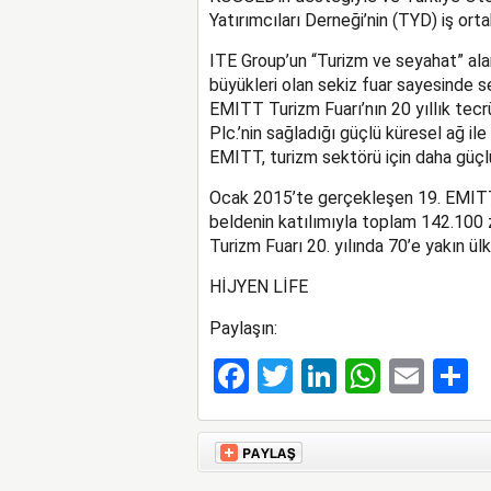
Yatırımcıları Derneği’nin (TYD) iş ort
ITE Group’un “Turizm ve seyahat” ala
büyükleri olan sekiz fuar sayesinde se
EMITT Turizm Fuarı’nın 20 yıllık tec
Plc.’nin sağladığı güçlü küresel ağ il
EMITT, turizm sektörü için daha güçl
Ocak 2015’te gerçekleşen 19. EMITT 
beldenin katılımıyla toplam 142.100 
Turizm Fuarı 20. yılında 70’e yakın ülk
HİJYEN LİFE
Paylaşın:
Facebook
Twitter
LinkedIn
Whats
Ema
S