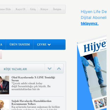
itene Ekle
Kayıt Ol
Giriş
Künye
İletişim
MA
ÜRÜN TANITIM
ÇEVRE
İnsanlar tarafından aranan en temel
fayda Hijyendir
Sağlığa zarar verecek ortamlardan
korunmak için yapılacak uygulamalar ve
alınan temizlik
rahman
KÖŞE YAZARLARI
nar
Okul Kayıtlarında X-LINE Temizliği
Sorun
“Çocuk sahibi olmak kolay
değil Sorumluluğu çok büyük. Bu
sorumluluklardan biri de
t Avcı
Soğuk Havalarda Hastalıklardan
Korunmanın Yolları
Kış aylarında havanın soğuması ile birlikte
virüslerin çoğalması, kapalı ve kalabalık