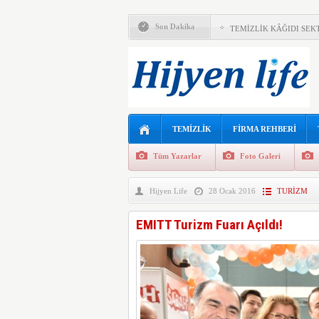
TORK’TAN SÜRDÜRÜLEB
Son Dakika
TEMİZLİK KÂĞIDI SEK
TÜRK TOPLUMU TEMİZ
ATALİAN TÜRKİYE’DEN
ÇEVRECİLER İÇİN BİTK
ÇEVRESEL RİSKLER G
TEMİZLİK
FİRMA REHBERİ
TESİS YÖNETİM SEKT
Tüm Yazarlar
Foto Galeri
“İŞ DÜNYASINDA KİŞİ
Hijyen Life
28 Ocak 2016
TURİZM
ATALIAN,TÜRKİYE’DE I
EMITT Turizm Fuarı Açıldı!
TEMİZLİK VE KOZMETİ