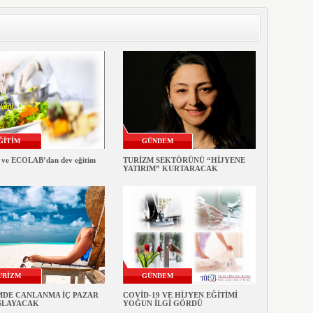
ĞİTİM
GÜNDEM
ve ECOLAB’dan dev eğitim
TURİZM SEKTÖRÜNÜ “HİJYENE
YATIRIM” KURTARACAK
URİZM
GÜNDEM
MDE CANLANMA İÇ PAZAR
COVİD-19 VE HİJYEN EĞİTİMİ
AŞLAYACAK
YOĞUN İLGİ GÖRDÜ