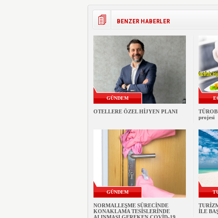
BENZER HABERLER
GÜNDEM
E
OTELLERE ÖZEL HİJYEN PLANI
TÜROB 
projesi
GÜNDEM
T
NORMALLEŞME SÜRECİNDE
TURİZ
KONAKLAMA TESİSLERİNDE
İLE B
ALINMASI GEREKEN COVİD-19