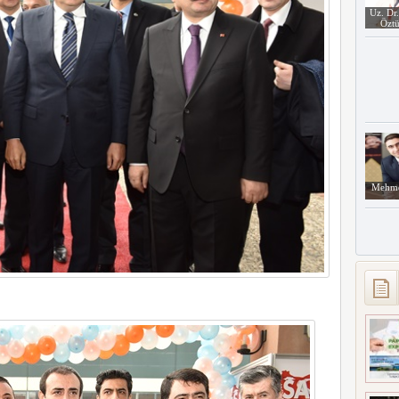
Uz. Dr
Öztü
Mehme