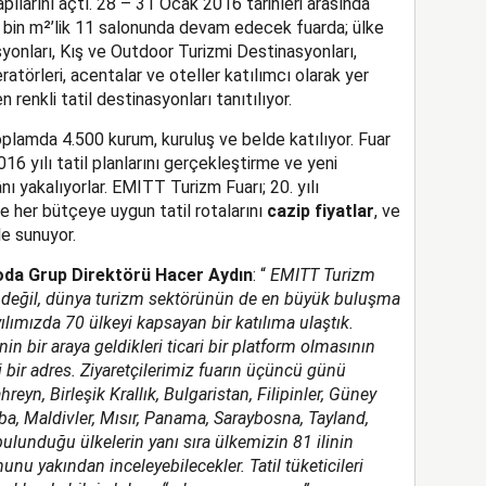
pılarını açtı. 28 – 31 Ocak 2016 tarihleri arasında
 bin m²’lik 11 salonunda devam edecek fuarda; ülke
asyonları, Kış ve Outdoor Turizmi Destinasyonları,
atörleri, acentalar ve oteller katılımcı olarak yer
n renkli tatil destinasyonları tanıtılıyor.
lamda 4.500 kurum, kuruluş ve belde katılıyor. Fuar
2016 yılı tatil planlarını gerçekleştirme ve yeni
ı yakalıyorlar. EMITT Turizm Fuarı; 20. yılı
e her bütçeye uygun tatil rotalarını
cazip fiyatlar
, ve
e sunuyor.
da Grup Direktörü Hacer Aydın
: “
EMITT Turizm
 değil, dünya turizm sektörünün de en büyük buluşma
yılımızda 70 ülkeyi kapsayan bir katılıma ulaştık.
n bir araya geldikleri ticari bir platform olmasının
li bir adres. Ziyaretçilerimiz fuarın üçüncü günü
reyn, Birleşik Krallık, Bulgaristan, Filipinler, Güney
Küba, Maldivler, Mısır, Panama, Saraybosna, Tayland,
ulunduğu ülkelerin yanı sıra ülkemizin 81 ilinin
onunu yakından
inceleyebilecekler. Tatil tüketicileri