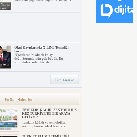
. Yavuz
rker
Okul Kayıtlarında X-LINE Temizliği
Sorun
“Çocuk sahibi olmak kolay
değil Sorumluluğu çok büyük. Bu
sorumluluklardan biri de
t Avcı
Tüm Yazarlar
TORK’TAN
SÜRDÜRÜLEBİLİRLİKTE YENİ
ŞEFFAFLIK YAKLAŞIMI: FOCUS4
Tork, işletmelerin sürdürülebilirlik
En Son Haberler
hedeflerine ulaşmalarını kol...
TEMİZLİK KÂĞIDI SEKTÖRÜ İLK
KEZ TÜRKİYE’DE BİR ARAYA
GELİYOR
Temizlik kâğıdı ve teknolojileri
sektörü, küresel ölçekte en stra...
TÜRK TOPLUMU TEMİZLİĞİ