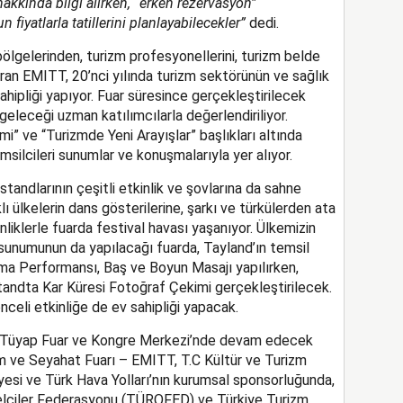
akkında bilgi alırken, “erken rezervasyon”
iyatlarla tatillerini planlayabilecekler”
dedi.
 bölgelerinden, turizm profesyonellerini, turizm belde
turan EMITT, 20’nci yılında turizm sektörünün ve sağlık
sahipliği yapıyor. Fuar süresince gerçekleştirilecek
geleceği uzman katılımcılarla değerlendiriliyor.
i” ve “Turizmde Yeni Arayışlar” başlıkları altında
silcileri sunumlar ve konuşmalarıyla yer alıyor.
 standlarının çeşitli etkinlik ve şovlarına da sahne
lı ülkelerin dans gösterilerine, şarkı ve türkülerden ata
inliklerle fuarda festival havası yaşanıyor. Ülkemizin
 sunumunun da yapılacağı fuarda, Tayland’ın temsil
ma Performansı, Baş ve Boyun Masajı yapılırken,
tandta Kar Küresi Fotoğraf Çekimi gerçekleştirilecek.
celi etkinliğe de ev sahipliği yapacak.
da Tüyap Fuar ve Kongre Merkezi’nde devam edecek
m ve Seyahat Fuarı – EMITT, T.C Kültür ve Turizm
yesi ve Türk Hava Yolları’nın kurumsal sponsorluğunda,
elciler Federasyonu (TÜROFED) ve Türkiye Turizm