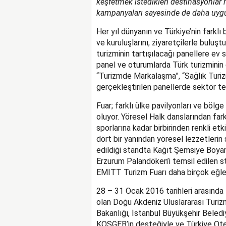
keşfetmek istedikleri destinasyonlar h
kampanyaları sayesinde de daha uygun f
Her yıl dünyanın ve Türkiye’nin farklı
ve kuruluşlarını, ziyaretçilerle buluş
turizminin tartışılacağı panellere ev 
panel ve oturumlarda Türk turizminin 
“Turizmde Markalaşma”, “Sağlık Turizm
gerçekleştirilen panellerde sektör tem
Fuar; farklı ülke pavilyonları ve bölge
oluyor. Yöresel Halk danslarından fark
sporlarına kadar birbirinden renkli etk
dört bir yanından yöresel lezzetlerin
edildiği standta Kağıt Şemsiye Boya
Erzurum Palandöken’i temsil edilen s
EMITT Turizm Fuarı daha birçok eğlen
28 – 31 Ocak 2016 tarihleri arasın
olan Doğu Akdeniz Uluslararası Turiz
Bakanlığı, İstanbul Büyükşehir Beledi
KOSGEB’in desteğiyle ve Türkiye Ot