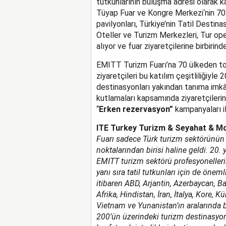
tutkunlarının buluşma adresi olarak ka
Tüyap Fuar ve Kongre Merkezi‘nin 70
pavilyonları, Türkiye’nin Tatil Destin
Oteller ve Turizm Merkezleri, Tur oper
alıyor ve fuar ziyaretçilerine birbirinde
EMITT Turizm Fuarı’na 70 ülkeden top
ziyaretçileri bu katılım çeşitliliğiyle 
destinasyonları yakından tanıma imkân
kutlamaları kapsamında ziyaretçilerin
“
Erken rezervasyon”
kampanyaları il
ITE Turkey Turizm & Seyahat & Mo
Fuarı sadece Türk turizm sektörünün
noktalarından birisi haline geldi. 20. 
EMITT turizm sektörü profesyonellerini
yanı sıra tatil tutkunları için de önem
itibaren ABD, Arjantin, Azerbaycan, Bah
Afrika, Hindistan, İran, İtalya, Kore, 
Vietnam ve Yunanistan’ın aralarında b
200’ün üzerindeki turizm destinasy