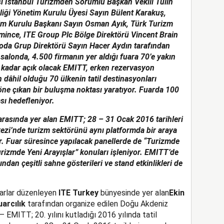
si İstanbul Turizmden Sorumlu Başkan Vekili Tülin
rliği Yönetim Kurulu Üyesi Sayın Bülent Karakuş,
im Kurulu Başkanı Sayın Osman Ayık, Türk Turizm
amince, ITE Group Plc Bölge Direktörü Vincent Brain
oda Grup Direktörü Sayın Hacer Aydın tarafından
salonda, 4.500 firmanın yer aldığı fuara 70’e yakın
a kadar açık olacak EMITT,
erken rezervasyon
nin dâhil olduğu 70 ülkenin tatil destinasyonları
n öne çıkan bir buluşma noktası yaratıyor. Fuarda 100
sı hedefleniyor.
arasında yer alan EMITT; 28 – 31 Ocak 2016 tarihleri
zi’nde turizm sektörünü aynı platformda bir araya
or. Fuar süresince yapılacak panellerde de “Turizmde
rizmde Yeni Arayışlar” konuları işleniyor. EMITT’de
ndan çeşitli sahne gösterileri ve stand etkinlikleri de
fuarlar düzenleyen
ITE Turkey
bünyesinde yer alan
Ekin
arcılık
tarafından organize edilen Doğu Akdeniz
 EMITT; 20. yılını kutladığı 2016 yılında tatil