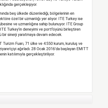
aklığında gerçekleşiyor.
nında beş ülkede düzenlediği, bölgelerinin en
ktöre özel bir uzmanlığı yer alıyor. ITE Turkey ise
rübesine ve uzmanlığına sahip bulunuyor. ITE Group
e ITE Turkey’in deneyimi ve portföyünü birleştiren
ü bir sinerji yaratmaya devam edecek.
Turizm Fuarı, 71 ülke ve 4.550 kurum, kuruluş ve
ziyaretçiyi ağırladı. 28 Ocak 2016’da başlayan EMITT
enin katılımıyla gerçekleştiriliyor.
App
il
hare