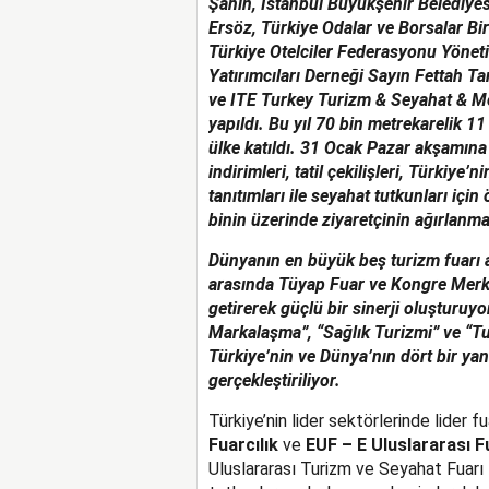
Şahin, İstanbul Büyükşehir Belediye
Ersöz, Türkiye Odalar ve Borsalar Bi
Türkiye Otelciler Federasyonu Yönet
Yatırımcıları Derneği Sayın Fettah T
ve ITE Turkey Turizm & Seyahat & M
yapıldı. Bu yıl 70 bin
metrekarelik 11 
ülke katıldı. 31 Ocak Pazar akşamın
indirimleri, tatil çekilişleri, Türkiye’
tanıtımları ile seyahat tutkunları içi
binin üzerinde ziyaretçinin ağırlanma
Dünyanın en büyük beş turizm fuarı 
arasında Tüyap Fuar ve Kongre Merke
getirerek güçlü bir sinerji oluşturuy
Markalaşma”, “Sağlık Turizmi” ve “Tu
Türkiye’nin ve Dünya’nın dört bir yanı
gerçekleştiriliyor.
Türkiye’nin lider sektörlerinde lider 
Fuarcılık
ve
EUF – E Uluslararası Fu
Uluslararası Turizm ve Seyahat Fuarı –