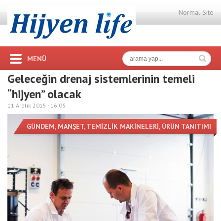
Normal Site
MENÜ
Geleceğin drenaj sistemlerinin temeli
“hijyen” olacak
11 Aralık 2015 -
16:06
GÜNDEM
,
MANŞET
,
TEMİZLİK MAKİNELERİ
,
ÜRÜN TANITIMI