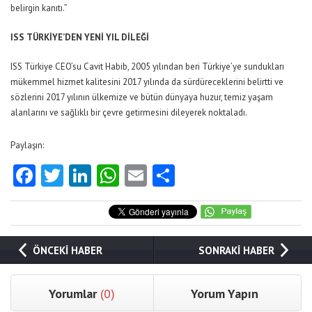
belirgin kanıtı.”
ISS TÜRKİYE’DEN YENİ YIL DİLEĞİ
ISS Türkiye CEO’su Cavit Habib, 2005 yılından beri Türkiye’ye sundukları
mükemmel hizmet kalitesini 2017 yılında da sürdüreceklerini belirtti ve
sözlerini 2017 yılının ülkemize ve bütün dünyaya huzur, temiz yaşam
alanlarını ve sağlıklı bir çevre getirmesini dileyerek noktaladı.
Paylaşın:
Facebook
Twitter
LinkedIn
WhatsApp
Email
Share
ÖNCEKİ HABER
SONRAKİ HABER
Yorumlar
(0)
Yorum Yapın