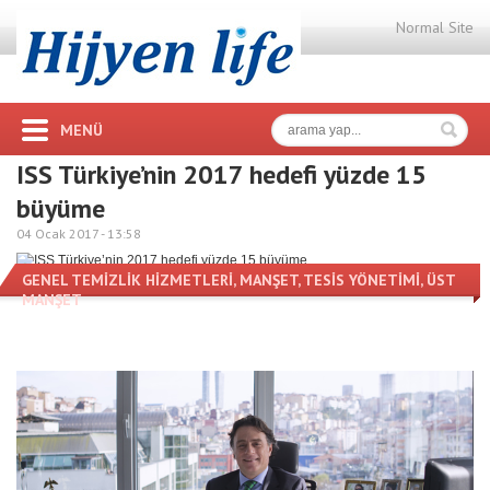
Normal Site
MENÜ
ISS Türkiye’nin 2017 hedefi yüzde 15
büyüme
04 Ocak 2017 -
13:58
GENEL TEMİZLİK HİZMETLERİ
,
MANŞET
,
TESİS YÖNETİMİ
,
ÜST
MANŞET