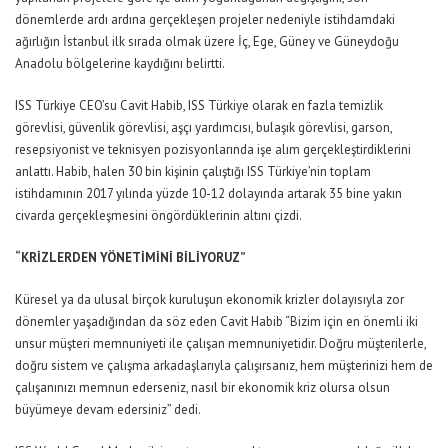
dönemlerde ardı ardına gerçekleşen projeler nedeniyle istihdamdaki
ağırlığın İstanbul ilk sırada olmak üzere İç, Ege, Güney ve Güneydoğu
Anadolu bölgelerine kaydığını belirtti.
ISS Türkiye CEO’su Cavit Habib, ISS Türkiye olarak en fazla temizlik
görevlisi, güvenlik görevlisi, aşçı yardımcısı, bulaşık görevlisi, garson,
resepsiyonist ve teknisyen pozisyonlarında işe alım gerçekleştirdiklerini
anlattı. Habib, halen 30 bin kişinin çalıştığı ISS Türkiye’nin toplam
istihdamının 2017 yılında yüzde 10-12 dolayında artarak 35 bine yakın
civarda gerçekleşmesini öngördüklerinin altını çizdi.
“KRİZLERDEN YÖNETİMİNİ BİLİYORUZ”
Küresel ya da ulusal birçok kuruluşun ekonomik krizler dolayısıyla zor
dönemler yaşadığından da söz eden Cavit Habib “Bizim için en önemli iki
unsur müşteri memnuniyeti ile çalışan memnuniyetidir. Doğru müşterilerle,
doğru sistem ve çalışma arkadaşlarıyla çalışırsanız, hem müşterinizi hem de
çalışanınızı memnun ederseniz, nasıl bir ekonomik kriz olursa olsun
büyümeye devam edersiniz” dedi.