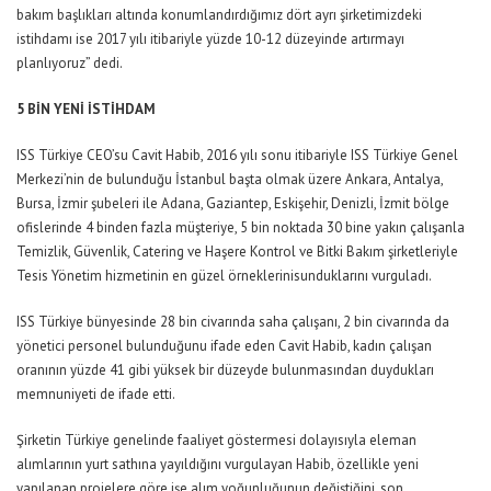
bakım başlıkları altında konumlandırdığımız dört ayrı şirketimizdeki
istihdamı ise 2017 yılı itibariyle yüzde 10-12 düzeyinde artırmayı
planlıyoruz” dedi.
5 BİN YENİ İSTİHDAM
ISS Türkiye CEO’su Cavit Habib, 2016 yılı sonu itibariyle ISS Türkiye Genel
Merkezi’nin de bulunduğu İstanbul başta olmak üzere Ankara, Antalya,
Bursa, İzmir şubeleri ile Adana, Gaziantep, Eskişehir, Denizli, İzmit bölge
ofislerinde 4 binden fazla müşteriye, 5 bin noktada 30 bine yakın çalışanla
Temizlik, Güvenlik, Catering ve Haşere Kontrol ve Bitki Bakım şirketleriyle
Tesis Yönetim hizmetinin en güzel örneklerinisunduklarını vurguladı.
ISS Türkiye bünyesinde 28 bin civarında saha çalışanı, 2 bin civarında da
yönetici personel bulunduğunu ifade eden Cavit Habib, kadın çalışan
oranının yüzde 41 gibi yüksek bir düzeyde bulunmasından duydukları
memnuniyeti de ifade etti.
Şirketin Türkiye genelinde faaliyet göstermesi dolayısıyla eleman
alımlarının yurt sathına yayıldığını vurgulayan Habib, özellikle yeni
yapılanan projelere göre işe alım yoğunluğunun değiştiğini, son