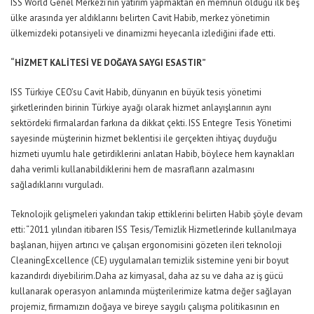
ISS World Genel Merkezi’nin yatırım yapmaktan en memnun olduğu ilk beş
ülke arasında yer aldıklarını belirten Cavit Habib, merkez yönetimin
ülkemizdeki potansiyeli ve dinamizmi heyecanla izlediğini ifade etti.
“HİZMET KALİTESİ VE DOĞAYA SAYGI ESASTIR”
ISS Türkiye CEO’su Cavit Habib, dünyanın en büyük tesis yönetimi
şirketlerinden birinin Türkiye ayağı olarak hizmet anlayışlarının aynı
sektördeki firmalardan farkına da dikkat çekti. ISS Entegre Tesis Yönetimi
sayesinde müşterinin hizmet beklentisi ile gerçekten ihtiyaç duyduğu
hizmeti uyumlu hale getirdiklerini anlatan Habib, böylece hem kaynakları
daha verimli kullanabildiklerini hem de masrafların azalmasını
sağladıklarını vurguladı.
Teknolojik gelişmeleri yakından takip ettiklerini belirten Habib şöyle devam
etti: “2011 yılından itibaren ISS Tesis/Temizlik Hizmetlerinde kullanılmaya
başlanan, hijyen artırıcı ve çalışan ergonomisini gözeten ileri teknoloji
CleaningExcellence (CE) uygulamaları temizlik sistemine yeni bir boyut
kazandırdı diyebilirim.Daha az kimyasal, daha az su ve daha az iş gücü
kullanarak operasyon anlamında müşterilerimize katma değer sağlayan
projemiz, firmamızın doğaya ve bireye saygılı çalışma politikasının en