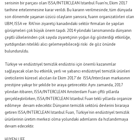
serisinin bir parçası olan ISSA/INTERCLEAN Istanbul Fuarı’nı, Ekim 2017
tarihine ertelenmesine karar verildi. Bu kararın verilmesinde, tüm dünyada
son dönemde yaşanan üzücü olayların yanısıra, fuarın organizatörleri olan
UBM, ISSA ve RAI’nin ziyaretçi kanadındaki sektör firmaları ile yapılan
görüşmeleri çok büyük önem taşıdı. 2014 yılındaki lansmanında dünyanın
çeşitli ülkelerinden çok sayıda ziyaretçinin yoğun ilgi gösterdiği etkinliğe,
yurtdışından nitelikli alıcı gelemeyebileceği riski de göz önünde
bulunduruldu.
Türkiye ve endüstriyel temizlik endüstrisi için önemli kazanımlar
sağlayacak olan bu etkinlik, yerli ve yabancı endüstriyel temizlik ürünleri
üreticilerini küresel alıcıları ile Ekim 2017’de ISSA/Interclean markasının
prestijine yakışır bir şekilde bir araya getirecektir. Aynı zamanda, 2017
yılından itibaren, ISSA/INTERCLEAN Amsterdam Fuarı çiftli yıllarda
gerçekleştirilirken, ISSA/INTERCLEAN Istanbul Fuarı tekli yıllarda organize
edilmeye devam edecektir. Dünyanın temizlik sektörü devlerini biraraya
getiren ISSA/INTERCLEAN Istanbul Fuarı, Türkiye’nin endüstriyel temizlik
ürünlerinin üretim merkezi olma yolundaki adımlarını da hızlandırmaya
devam edecektir.
HİJYEN LİFE