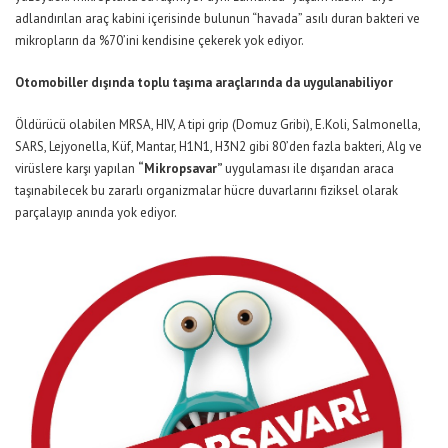
adlandırılan araç kabini içerisinde bulunun “havada” asılı duran bakteri ve
mikropların da %70’ini kendisine çekerek yok ediyor.
Otomobiller dışında toplu taşıma araçlarında da uygulanabiliyor
Öldürücü olabilen MRSA, HIV, A tipi grip (Domuz Gribi), E.Koli, Salmonella,
SARS, Lejyonella, Küf, Mantar, H1N1, H3N2 gibi 80’den fazla bakteri, Alg ve
virüslere karşı yapılan
“Mikropsavar”
uygulaması ile dışarıdan araca
taşınabilecek bu zararlı organizmalar hücre duvarlarını fiziksel olarak
parçalayıp anında yok ediyor.