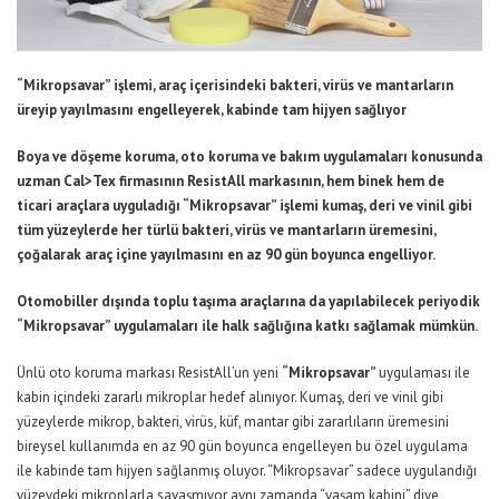
“Mikropsavar” işlemi, araç içerisindeki bakteri, virüs ve mantarların
üreyip yayılmasını engelleyerek, kabinde tam hijyen sağlıyor
Boya ve döşeme koruma, oto koruma ve bakım uygulamaları konusunda
uzman Cal>Tex firmasının ResistAll markasının, hem binek hem de
ticari araçlara uyguladığı “Mikropsavar” işlemi kumaş, deri ve vinil gibi
tüm yüzeylerde her türlü bakteri, virüs ve mantarların üremesini,
çoğalarak araç içine yayılmasını en az 90 gün boyunca engelliyor.
Otomobiller dışında toplu taşıma araçlarına da yapılabilecek periyodik
“Mikropsavar” uygulamaları ile halk sağlığına katkı sağlamak mümkün.
Ünlü oto koruma markası ResistAll’un yeni
“Mikropsavar”
uygulaması ile
kabin içindeki zararlı mikroplar hedef alınıyor. Kumaş, deri ve vinil gibi
yüzeylerde mikrop, bakteri, virüs, küf, mantar gibi zararlıların üremesini
bireysel kullanımda en az 90 gün boyunca engelleyen bu özel uygulama
ile kabinde tam hijyen sağlanmış oluyor. “Mikropsavar” sadece uygulandığı
yüzeydeki mikroplarla savaş
mıyor aynı zamanda “yaşam kabini” diye