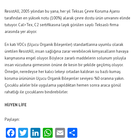
ResistAll, 2005 yılından bu yana, her yıl Teksas Çevre Koruma Ajansı
tarafından en yüksek notu (100%) alarak çevre dostu ürün unvanını elinde
tutuyor. Cal>Tex, C2 sertifikasına layık görülen sayılı Teksaslı firma
arasında yer alıyor.
En katı VOCs (Uçucu Organik Bileşenler) standartlarına uyumlu olarak
üretilen ResistAll, insan sağlığına zarar verebilecek kimyasalların havaya
karışmasına engel oluyor. Böylece zararlı maddelerin solunum yoluyla
insan vücuduna girmesinin önüne de kesin bir şekilde geçilmiş oluyor.
Örneğin, neredeyse her kalıcı lekeyi ortadan kaldıran su bazlı kumaş
koruma ürününün Uçucu Organik Bileşenler seviyesi %0 oranına yakın.
Çocuklu aileler bile uygulama yapıldıktan hemen sonra araca gönül
rahatlığı ile çocuklarını bindirebilirler.
HİJYEN LİFE
Paylaşın:
Facebook
Twitter
LinkedIn
WhatsApp
Email
Share