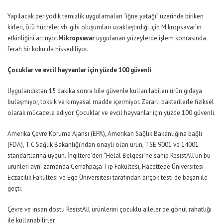
Yapılacak periyodik temizlik uygulamaları “iğne yatağı” üzerinde biriken
kirleri, ölü hücreler vb. gibi oluşumları uzaklaştırdığı için Mikropsavar’ın
etkinliğini artırıyor.
Mikropsavar
uygulanan yüzeylerde işlem sonrasında
ferah bir koku da hissediliyor.
Çocuklar ve evcil hayvanlar için yüzde 100 güvenli
Uygulandıktan 15 dakika sonra bile güvenle kullanılabilen ürün gıdaya
bulaşmıyor, toksik ve kimyasal madde içermiyor. Zararlı bakterilerle fiziksel
olarak mücadele ediyor. Çocuklar ve evcil hayvanlar için yüzde 100 güvenli.
Amerika Çevre Koruma Ajansı (EPA), Amerikan Sağlık Bakanlığına bağlı
(FDA), T.C Sağlık Bakanlığı’ndan onaylı olan ürün, TSE 9001 ve 14001
standartlarına uygun. İngiltere’den “Helal Belgesi”ne sahip ResistAll’un bu
ürünleri aynı zamanda Cerrahpaşa Tıp Fakültesi, Hacettepe Üniversitesi
Eczacılık Fakültesi ve Ege Üniversitesi tarafından birçok testi de başarı ile
geçti.
Çevre ve insan dostu ResistAll ürünlerini çocuklu aileler de gönül rahatlığı
ile kullanabilirler.