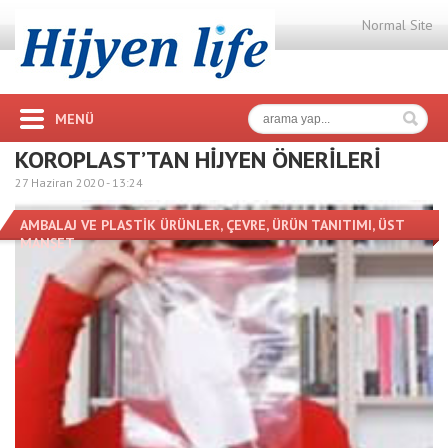
Normal Site
MENÜ
KOROPLAST’TAN HİJYEN ÖNERİLERİ
27 Haziran 2020 -
13:24
AMBALAJ VE PLASTİK ÜRÜNLER
,
ÇEVRE
,
ÜRÜN TANITIMI
,
ÜST
MANŞET