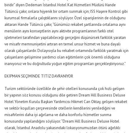
biridir” diyen Dedeman İstanbul Hotel Kat Hizmetleri Müdürü Hande
Tütüncü çakır, onlara hijyenik bir ortam sunmak için; ISS Haşere Kontrol gibi
kurumsal firmalarla çalıştıklarını söylüyor. Özel siparişlerinin de olduğunu
aktaran Hande Tütüncü çakır, “Günümüz rekabet şartlarında ortalama aynı
menülerin aynı konseptlerin aynı aktivite programlarının farklı otel
işletmeleri tarafından yapılabileceği gerçeğini düşünürsek farklılık yaratan
ve misafir memnuniyetini artıran en temel unsur hizmet ve buna dayalı
olarak çalışanlardır. Dolayısıyla bu rekabet ortamında farklılık yaratmak için
çalışanların gelişimine yardımcı olan eğitimlerin çok önemli olduğuna
inanıyoruz ve bu doğrultuda yoğun eğitim programları gerçekleştiriyoruz.”
EKİPMAN SEÇİMİNDE TİTİZ DAVRANIYOR
Turizm sektöründe özellikle de şehir otelleri konusunda çok hızlı gelişen
bir yapının söz konusu olduğunu dile getiren Dream Hill Business Deluxe
Hotel Yönetim Kurulu Başkan Yardımcısı Hikmet Can Oktay, gelişen rekabet
ve sektör koşulları çerçevesinde otellerin kendilerini yenilediğini ve
misafirlerini daha iyi ağırlama ve daha konforlu hizmetler sunma
konusunda yapılandığını söylüyor. “Dream Hill Business Deluxe Hotel
olarak, İstanbul Anadolu yakasındaki lokasyonumuzdan ötürü ağırlıklı