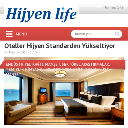
Normal Site
MENÜ
Oteller Hijyen Standardını Yükseltiyor
10 Kasım 2015 -
12:34
ENDÜSTRİYEL KAĞIT
,
MANŞET
,
SEKTÖREL ARAŞTIRMALAR
,
TEMİZLİK KİMYASALLARI
,
TESİS YÖNETİMİ
,
TURİZM
,
ÜST
MANŞET