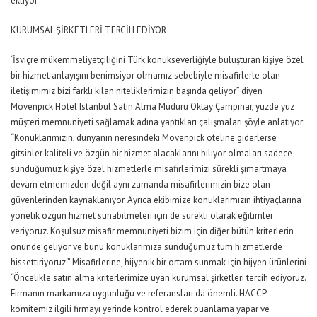
ekliyor.
KURUMSAL ŞİRKETLERİ TERCİH EDİYOR
‘İsviçre mükemmeliyetçiliğini Türk konukseverliğiyle buluşturan kişiye özel
bir hizmet anlayışını benimsiyor olmamız sebebiyle misafirlerle olan
iletişimimiz bizi farklı kılan niteliklerimizin başında geliyor” diyen
Mövenpick Hotel Istanbul Satın Alma Müdürü Oktay Çampınar, yüzde yüz
müşteri memnuniyeti sağlamak adına yaptıkları çalışmaları şöyle anlatıyor:
“Konuklarımızın, dünyanın neresindeki Mövenpick oteline giderlerse
gitsinler kaliteli ve özgün bir hizmet alacaklarını biliyor olmaları sadece
sunduğumuz kişiye özel hizmetlerle misafirlerimizi sürekli şımartmaya
devam etmemizden değil aynı zamanda misafirlerimizin bize olan
güvenlerinden kaynaklanıyor. Ayrıca ekibimize konuklarımızın ihtiyaçlarına
yönelik özgün hizmet sunabilmeleri için de sürekli olarak eğitimler
veriyoruz. Koşulsuz misafir memnuniyeti bizim için diğer bütün kriterlerin
önünde geliyor ve bunu konuklarımıza sunduğumuz tüm hizmetlerde
hissettiriyoruz.” Misafirlerine, hijyenik bir ortam sunmak için hijyen ürünlerini
“Öncelikle satın alma kriterlerimize uyan kurumsal şirketleri tercih ediyoruz.
Firmanın markamıza uygunluğu ve referansları da önemli. HACCP
komitemiz ilgili firmayı yerinde kontrol ederek puanlama yapar ve