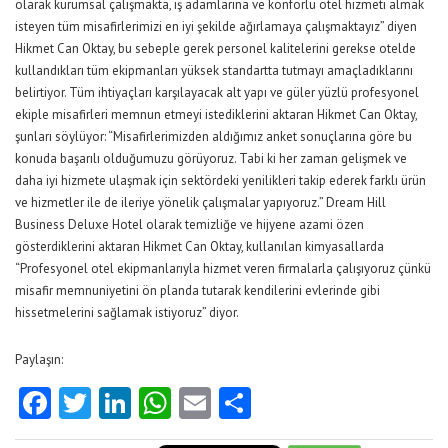
olarak kurumsal çalışmakta, iş adamlarına ve konforlu otel hizmeti almak
isteyen tüm misafirlerimizi en iyi şekilde ağırlamaya çalışmaktayız” diyen
Hikmet Can Oktay, bu sebeple gerek personel kalitelerini gerekse otelde
kullandıkları tüm ekipmanları yüksek standartta tutmayı amaçladıklarını
belirtiyor. Tüm ihtiyaçları karşılayacak alt yapı ve güler yüzlü profesyonel
ekiple misafirleri memnun etmeyi istediklerini aktaran Hikmet Can Oktay,
şunları söylüyor: “Misafirlerimizden aldığımız anket sonuçlarına göre bu
konuda başarılı olduğumuzu görüyoruz. Tabi ki her zaman gelişmek ve
daha iyi hizmete ulaşmak için sektördeki yenilikleri takip ederek farklı ürün
ve hizmetler ile de ileriye yönelik çalışmalar yapıyoruz.” Dream Hill
Business Deluxe Hotel olarak temizliğe ve hijyene azami özen
gösterdiklerini aktaran Hikmet Can Oktay, kullanılan kimyasallarda
“Profesyonel otel ekipmanlarıyla hizmet veren firmalarla çalışıyoruz çünkü
misafir memnuniyetini ön planda tutarak kendilerini evlerinde gibi
hissetmelerini sağlamak istiyoruz” diyor.
Paylaşın:
Facebook
Twitter
LinkedIn
WhatsApp
Email
Share