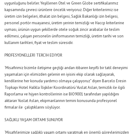
uygunluğunu belirler. Yeşillenen Otel ve Green Globe sertifikalarımız
kapsamında çevreci ürünlere öncelik veriyoruz. Diğer kriterlerimiz ise
üretim izin belgeleri, ithalat izin belgesi, Sağlık Bakanlığı izin belgesi,
personel portör muayanesi, üretim yerinin temizliği ve Haccp kriterlerine
uyması, ürünün uygun şekillerde otele soğuk zincir arabalar ile teslim
edilmesi, çalışan personelin üniformasının temizliği, üretim tarihi ve son
kullanım tarihleri, fiyat ve teslim süresidir.
PROFESYONELLERİ TERCİH EDİYOR
‘Misafirimiz bizimle iletişime geçtiği andan itibaren keyifli bir tatil deneyimi
yaşamaları için elimizden gelenin en iyisini ekip olarak sağlayarak,
kendilerine her konuda yardımcı olmaya çalışıyoruz” diyen Barcelo Eresin
Topkapı Hotel Halkla İlişkiler Koordinatörü Vuslat Aslan, temizlik ile ilgili
Raporlama ve hijyen kontrollerinin ise BIO9001 tarafından yapıldığını
aktaran Vuslat Aslan, ekipmanlarının temini konusunda profesyonel
firmalar ile çalıştıklarını söylüyor.
SAĞLIKLI YAŞAM ORTAMI SUNUYOR
‘Misafirlerimize sağlıklı yaşam ortamı yaratmak en önemli görevlerimizden