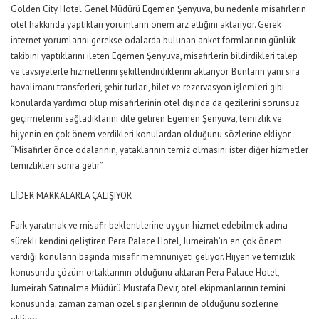
Golden City Hotel Genel Müdürü Egemen Şenyuva, bu nedenle misafirlerin
otel hakkında yaptıkları yorumların önem arz ettiğini aktarıyor. Gerek
internet yorumlarını gerekse odalarda bulunan anket formlarının günlük
takibini yaptıklarını ileten Egemen Şenyuva, misafirlerin bildirdikleri talep
ve tavsiyelerle hizmetlerini şekillendirdiklerini aktarıyor. Bunların yanı sıra
havalimanı transferleri, şehir turları, bilet ve rezervasyon işlemleri gibi
konularda yardımcı olup misafirlerinin otel dışında da gezilerini sorunsuz
geçirmelerini sağladıklarını dile getiren Egemen Şenyuva, temizlik ve
hijyenin en çok önem verdikleri konulardan olduğunu sözlerine ekliyor.
“Misafirler önce odalarının, yataklarının temiz olmasını ister diğer hizmetler
temizlikten sonra gelir”.
LİDER MARKALARLA ÇALIŞIYOR
Fark yaratmak ve misafir beklentilerine uygun hizmet edebilmek adına
sürekli kendini geliştiren Pera Palace Hotel, Jumeirah’ın en çok önem
verdiği konuların başında misafir memnuniyeti geliyor. Hijyen ve temizlik
konusunda çözüm ortaklarının olduğunu aktaran Pera Palace Hotel,
Jumeirah Satınalma Müdürü Mustafa Devir, otel ekipmanlarının temini
konusunda; zaman zaman özel siparişlerinin de olduğunu sözlerine