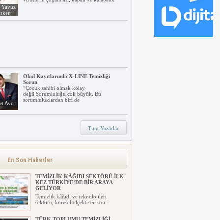
. Yavuz
rker
Okul Kayıtlarında X-LINE Temizliği
Sorun
“Çocuk sahibi olmak kolay
değil Sorumluluğu çok büyük. Bu
sorumluluklardan biri de
t Avcı
Tüm Yazarlar
TORK’TAN
SÜRDÜRÜLEBİLİRLİKTE YENİ
ŞEFFAFLIK YAKLAŞIMI: FOCUS4
Tork, işletmelerin sürdürülebilirlik
En Son Haberler
hedeflerine ulaşmalarını kol...
TEMİZLİK KÂĞIDI SEKTÖRÜ İLK
KEZ TÜRKİYE’DE BİR ARAYA
GELİYOR
Temizlik kâğıdı ve teknolojileri
sektörü, küresel ölçekte en stra...
TÜRK TOPLUMU TEMİZLİĞİ