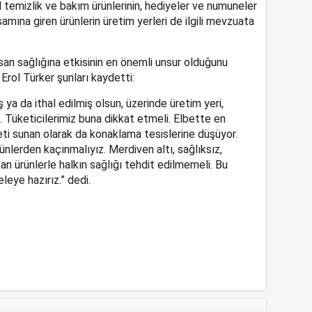
el temizlik ve bakım ürünlerinin, hediyeler ve numuneler
mına giren ürünlerin üretim yerleri de ilgili mevzuata
nsan sağlığına etkisinin en önemli unsur olduğunu
rol Türker şunları kaydetti:
 ya da ithal edilmiş olsun, üzerinde üretim yeri,
. Tüketicilerimiz buna dikkat etmeli. Elbette en
meti sunan olarak da konaklama tesislerine düşüyor.
ünlerden kaçınmalıyız. Merdiven altı, sağlıksız,
an ürünlerle halkın sağlığı tehdit edilmemeli. Bu
eye hazırız.” dedi.
App
il
hare