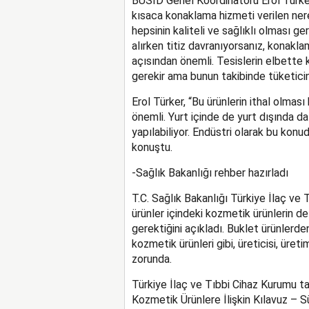
BUSİD Genel Koordinatörü Erol Türker
kısaca konaklama hizmeti verilen ner
hepsinin kaliteli ve sağlıklı olması ge
alırken titiz davranıyorsanız, konakla
açısından önemli. Tesislerin elbette kal
gerekir ama bunun takibinde tüketicini
Erol Türker, “Bu ürünlerin ithal olması
önemli. Yurt içinde de yurt dışında da
yapılabiliyor. Endüstri olarak bu konud
konuştu.
-Sağlık Bakanlığı rehber hazırladı
T.C. Sağlık Bakanlığı Türkiye İlaç ve 
ürünler içindeki kozmetik ürünlerin 
gerektiğini açıkladı. Buklet ürünlerde
kozmetik ürünleri gibi, üreticisi, üret
zorunda.
Türkiye İlaç ve Tıbbi Cihaz Kurumu 
Kozmetik Ürünlere İlişkin Kılavuz – S