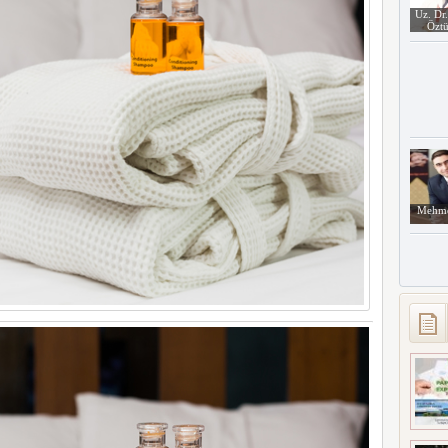
Uz. Dr
Öztü
Mehme