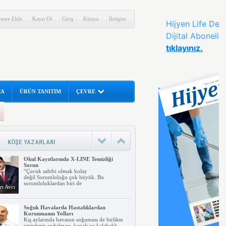
itene Ekle
Kayıt Ol
Giriş
Künye
İletişim
MA
ÜRÜN TANITIM
ÇEVRE
İnsanlar tarafından aranan en temel
fayda Hijyendir
Sağlığa zarar verecek ortamlardan
korunmak için yapılacak uygulamalar ve
alınan temizlik
rahman
KÖŞE YAZARLARI
nar
Okul Kayıtlarında X-LINE Temizliği
Sorun
“Çocuk sahibi olmak kolay
değil Sorumluluğu çok büyük. Bu
sorumluluklardan biri de
t Avcı
Soğuk Havalarda Hastalıklardan
Korunmanın Yolları
Kış aylarında havanın soğuması ile birlikte
virüslerin çoğalması, kapalı ve kalabalık