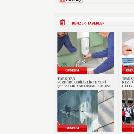
BENZER HABERLER
GÜNDEM
ENDÜ
TORK’TAN
TEMİZL
SÜRDÜRÜLEBİLİRLİKTE YENİ
KEZ TÜ
K
ŞEFFAFLIK YAKLAŞIMI: FOCUS4
GELİY
GÜNDEM
Ç