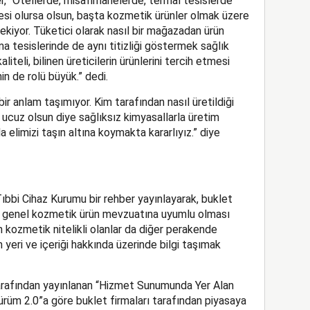
, “Otellerde, misafirhanelerde, termal tesislerde
esi olursa olsun, başta kozmetik ürünler olmak üzere
rekiyor. Tüketici olarak nasıl bir mağazadan ürün
ma tesislerinde de aynı titizliği göstermek sağlık
iteli, bilinen üreticilerin ürünlerini tercih etmesi
n de rolü büyük.” dedi.
 bir anlam taşımıyor. Kim tarafından nasıl üretildiği
 ucuz olsun diye sağlıksız kimyasallarla üretim
a elimizi taşın altına koymakta kararlıyız.” diye
Tıbbi Cihaz Kurumu bir rehber yayınlayarak, buklet
de genel kozmetik ürün mevzuatına uyumlu olması
n kozmetik nitelikli olanlar da diğer perakende
im yeri ve içeriği hakkında üzerinde bilgi taşımak
tarafından yayınlanan “Hizmet Sunumunda Yer Alan
ürüm 2.0”a göre buklet firmaları tarafından piyasaya