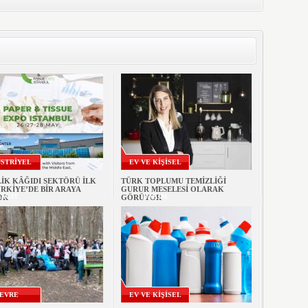
STRİYEL
EV VE KİŞİSEL
İK KÂĞIDI SEKTÖRÜ İLK
TÜRK TOPLUMU TEMİZLİĞİ
RKİYE’DE BİR ARAYA
GURUR MESELESİ OLARAK
AĞIT
BAKIM
OR
GÖRÜYOR
EVRE
EV VE KİŞİSEL