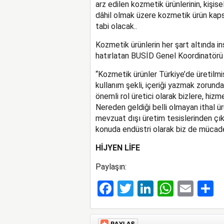
arz edilen kozmetik ürünlerinin, kişis
dâhil olmak üzere kozmetik ürün kapsa
tabi olacak..
Kozmetik ürünlerin her şart altında i
hatırlatan BUSİD Genel Koordinatörü E
“Kozmetik ürünler Türkiye’de üretilmiş
kullanım şekli, içeriği yazmak zorunda
önemli rol üretici olarak bizlere, hiz
Nereden geldiği belli olmayan ithal ür
mevzuat dışı üretim tesislerinden çık
konuda endüstri olarak biz de mücadel
HİJYEN LİFE
Paylaşın:
Facebook
Twitter
LinkedIn
Whats
Ema
S