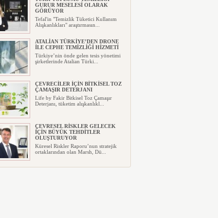
GURUR MESELESİ OLARAK
GÖRÜYOR
Tefal'in "Temizlik Tüketici Kullanım
Alışkanlıkları" araştırmasın...
ATALİAN TÜRKİYE’DEN DRONE
İLE CEPHE TEMİZLİĞİ HİZMETİ
Türkiye’nin önde gelen tesis yönetimi
şirketlerinde Atalian Türki...
ÇEVRECİLER İÇİN BİTKİSEL TOZ
ÇAMAŞIR DETERJANI
Life by Fakir Bitkisel Toz Çamaşır
Deterjanı, tüketim alışkanlıkl...
ÇEVRESEL RİSKLER GELECEK
İÇİN BÜYÜK TEHDİTLER
OLUŞTURUYOR
Küresel Riskler Raporu’nun stratejik
ortaklarından olan Marsh, Dü...
TESİS YÖNETİM SEKTÖRÜ
BİNLERCE İNSANA DOKUNUYOR!
“Entegre tesis yönetimi işletme
bütçelerinde tasarruf sağlıyor”...
“İŞ DÜNYASINDA KİŞİSEL
VERİMLİLİK” KONUŞULDU