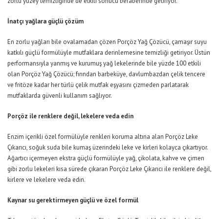
zorlu yüzey temizliğinde de etkili sonucu beraberinde getiriyor.
İnatçı yağlara güçlü çözüm
En zorlu yağları bile ovalamadan çözen Porçöz Yağ Çözücü, çamaşır suyu
katkılı güçlü formülüyle mutfaklara derinlemesine temizliği getiriyor. Üstün
performansıyla yanmış ve kurumuş yağ lekelerinde bile yüzde 100 etkili
olan Porçöz Yağ Çözücü; fırından barbeküye, davlumbazdan çelik tencere
ve fritöze kadar her türlü çelik mutfak eşyasını çizmeden parlatarak
mutfaklarda güvenli kullanım sağlıyor.
Porçöz ile renklere değil, lekelere veda edin
Enzim içerikli özel formülüyle renkleri koruma altına alan Porçöz Leke
Çıkarıcı, soğuk suda bile kumaş üzerindeki leke ve kirleri kolayca çıkartıyor.
Ağartıcı içermeyen ekstra güçlü formülüyle yağ, çikolata, kahve ve çimen
gibi zorlu lekeleri kısa sürede çıkaran Porçöz Leke Çıkarıcı ile renklere değil,
kirlere ve lekelere veda edin.
Kaynar su gerektirmeyen güçlü ve özel formül