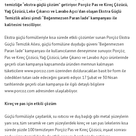
temizliğe “ekstra güçlü çözüm” getiriyor. Porçöz Pas ve Kireç Çözücü,
Yağ Çözücü, Leke Çıkarıcı ve Lavabo Açıcı’dan oluşan Ekstra Güçlü
Temizlik ailesi şimdi “Beğenmezsen Paran İade” kampanyası ile
kalitesini tescilliyor.
Ekstra güçlü formülleriyle kısa sürede etkili çözümler sunan Porçöz Ekstra
Güçlü Temizlik Ailesi, güçlü formülüne duyduğu güveni “Beğenmezsen
Paran İade” kampanyası ile kullanıcılarının deneyimine sunuyor. Porçöz,
Pas ve Kireç Çözücü, Yağ Çözücü, Leke Çıkarıcı ve Lavabo Açıcı ürünlerinde
geçerli olan kampanya kapsamında üründen memnun kalmayan
tüketicilere www.porcoz.com üzerinden dolduracakları basit bir form ile
ödedikleri tutarı iade edeceğini garanti ediyor. 17 Şubat ve 30 Nisan
tarihlerinde geçerli olan kampanya ile ilgili detaylı bilgilere
www.porcoz.com adresinden ulaşılabiliyor.
Kireç ve pas için etkili çözüm
Güçlü formülüyle çaydanlık, su ısıtıcısı ve duş başlığı gibi metal yüzeylerin
yanı sıra, tüm seramik ve cam yüzeylerdeki kireç ve sarı pas lekelerini kısa
sürede yüzde 100 temizleyen Porçöz Pas ve Kireç Çözücü, inşaat sonrası