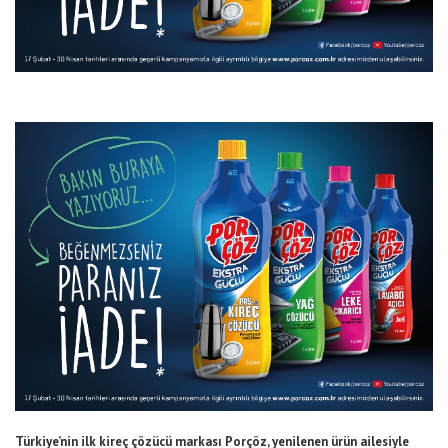
Türkiye’nin ilk kireç çözücü markası Porçöz, yenilenen ürün ailesiyle