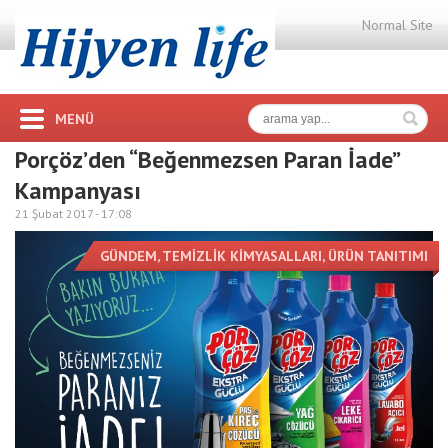
Normal Site
MENÜ
Porçöz’den “Beğenmezsen Paran İade”
Kampanyası
21 Şubat 2017 -
17:08
GÜNDEM
,
TEMİZLİK KİMYASALLARI
,
ÜRÜN TANITIMI