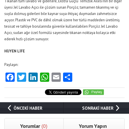
Tıkanan tüm lavabo ve giderlere, Ekstra Güçlü Temizlik Ailesi’nin bir diğer
üyesi Jel Lavabo Açıcı ile çözüm sunan Porçöz, tamamen tıkanmış ve içi
suyla dolmuş giderleri bile kaynar suya ihtiyaç duymadan zahmetsizce
açıyor. Plastik ve PVC de dâhil olmak üzere her türlü maddeden üretilmiş
tesisat ve tahliye borularında güvenle kullanılabilen Porçöz Jel Lavabo
Açıcı, sudan ağır özel formülü sayesinde tıkanan noktaya kolayca etki
ederek hızlı çözüm sunuyor.
HİJYEN LİFE
Paylaşın:
Facebook
Twitter
LinkedIn
WhatsApp
Email
Share
ÖNCEKİ HABER
SONRAKİ HABER
Yorumlar
(0)
Yorum Yapın