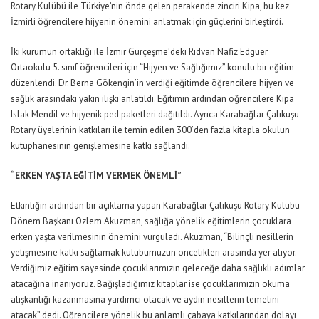
Rotary Kulübü ile Türkiye’nin önde gelen perakende zinciri Kipa, bu kez
İzmirli öğrencilere
hijyenin
önemini anlatmak için güçlerini birleştirdi.
İki kurumun ortaklığı ile İzmir Gürçeşme’deki Rıdvan Nafiz Edgüer
Ortaokulu 5. sınıf öğrencileri için “
Hijyen
ve Sağlığımız” konulu bir eğitim
düzenlendi. Dr. Berna Gökengin’in verdiği eğitimde öğrencilere
hijyen
ve
sağlık arasındaki yakın ilişki anlatıldı. Eğitimin ardından öğrencilere Kipa
Islak Mendil ve
hijyenik
ped paketleri dağıtıldı. Ayrıca Karabağlar Çalıkuşu
Rotary üyelerinin katkıları ile temin edilen 300’den fazla kitapla okulun
kütüphanesinin genişlemesine katkı sağlandı.
“ERKEN YAŞTA EĞİTİM VERMEK ÖNEMLİ”
Etkinliğin ardından bir açıklama yapan Karabağlar Çalıkuşu Rotary Kulübü
Dönem Başkanı Özlem Akuzman, sağlığa yönelik eğitimlerin çocuklara
erken yaşta verilmesinin önemini vurguladı. Akuzman, “Bilinçli nesillerin
yetişmesine katkı sağlamak kulübümüzün öncelikleri arasında yer alıyor.
Verdiğimiz eğitim sayesinde çocuklarımızın geleceğe daha sağlıklı adımlar
atacağına inanıyoruz. Bağışladığımız kitaplar ise çocuklarımızın okuma
alışkanlığı kazanmasına yardımcı olacak ve aydın nesillerin temelini
atacak” dedi. Öğrencilere yönelik bu anlamlı çabaya katkılarından dolayı