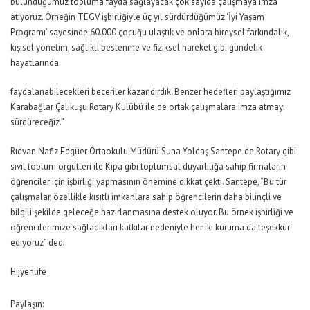
bulunduğumuz topluma fayda sağlayacak çok sayıda çalışmaya imza
atıyoruz. Örneğin TEGV işbirliğiyle üç yıl sürdürdüğümüz ‘İyi Yaşam
Programı’ sayesinde 60.000 çocuğu ulaştık ve onlara bireysel farkındalık,
kişisel yönetim, sağlıklı beslenme ve fiziksel hareket gibi gündelik
hayatlarında
faydalanabilecekleri beceriler kazandırdık. Benzer hedefleri paylaştığımız
Karabağlar Çalıkuşu Rotary Kulübü ile de ortak çalışmalara imza atmayı
sürdüreceğiz.”
Rıdvan Nafiz Edgüer Ortaokulu Müdürü Suna Yoldaş Santepe de Rotary gibi
sivil toplum örgütleri ile Kipa gibi toplumsal duyarlılığa sahip firmaların
öğrenciler için işbirliği yapmasının önemine dikkat çekti. Santepe, “Bu tür
çalışmalar, özellikle kısıtlı imkanlara sahip öğrencilerin daha bilinçli ve
bilgili şekilde geleceğe hazırlanmasına destek oluyor. Bu örnek işbirliği ve
öğrencilerimize sağladıkları katkılar nedeniyle her iki kuruma da teşekkür
ediyoruz” dedi.
Hijyenlife
Paylaşın: