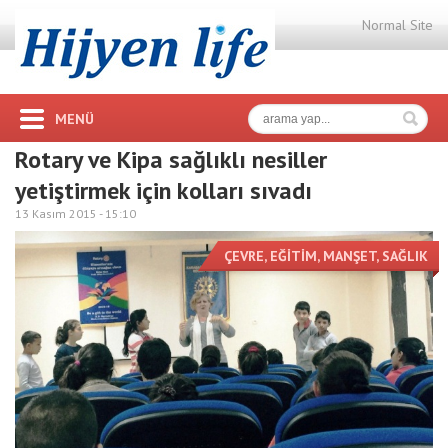
Normal Site
MENÜ
Rotary ve Kipa sağlıklı nesiller
yetiştirmek için kolları sıvadı
13 Kasım 2015 -
15:10
ÇEVRE
,
EĞİTİM
,
MANŞET
,
SAĞLIK