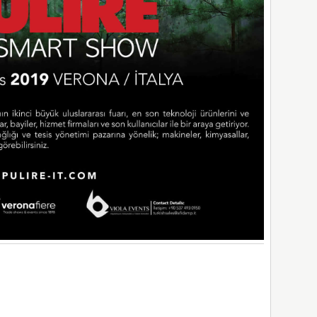
App
il
hare