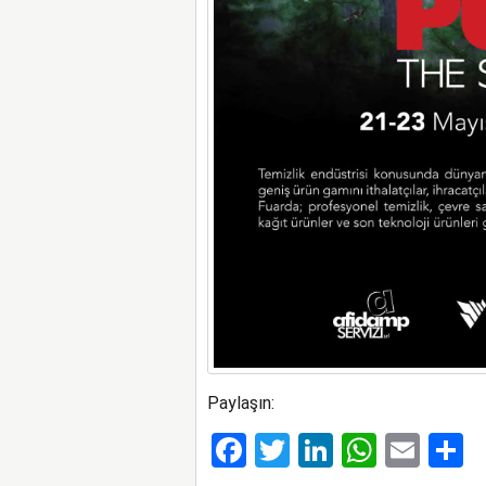
Paylaşın:
Facebook
Twitter
LinkedIn
Whats
Ema
S