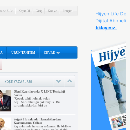
itene Ekle
Kayıt Ol
Giriş
Künye
İletişim
MA
ÜRÜN TANITIM
ÇEVRE
İnsanlar tarafından aranan en temel
fayda Hijyendir
Sağlığa zarar verecek ortamlardan
korunmak için yapılacak uygulamalar ve
alınan temizlik
rahman
KÖŞE YAZARLARI
nar
Okul Kayıtlarında X-LINE Temizliği
Sorun
“Çocuk sahibi olmak kolay
değil Sorumluluğu çok büyük. Bu
sorumluluklardan biri de
t Avcı
Soğuk Havalarda Hastalıklardan
Korunmanın Yolları
Kış aylarında havanın soğuması ile birlikte
virüslerin çoğalması, kapalı ve kalabalık