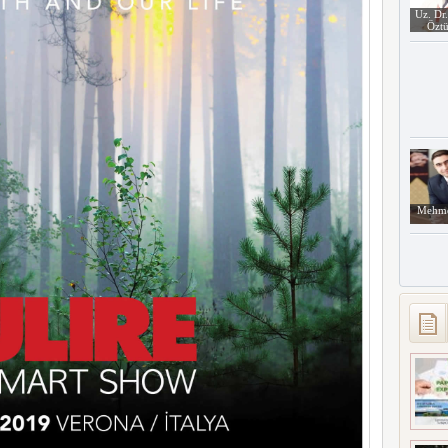
Uz. Dr
Öztü
Mehme