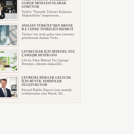
GURUR MESELESİ OLARAK
GÖRÜYOR
Tefal'in "Temizlik Tüketici Kullanım
Alışkanlıkları" araştırmasın...
ATALİAN TÜRKİYE’DEN DRONE
İLE CEPHE TEMİZLİĞİ HİZMETİ
Türkiye’nin önde gelen tesis yönetimi
şirketlerinde Atalian Türki...
ÇEVRECİLER İÇİN BİTKİSEL TOZ
ÇAMAŞIR DETERJANI
Life by Fakir Bitkisel Toz Çamaşır
Deterjanı, tüketim alışkanlıkl...
ÇEVRESEL RİSKLER GELECEK
İÇİN BÜYÜK TEHDİTLER
OLUŞTURUYOR
Küresel Riskler Raporu’nun stratejik
ortaklarından olan Marsh, Dü...
TESİS YÖNETİM SEKTÖRÜ
BİNLERCE İNSANA DOKUNUYOR!
“Entegre tesis yönetimi işletme
bütçelerinde tasarruf sağlıyor”...
“İŞ DÜNYASINDA KİŞİSEL
VERİMLİLİK” KONUŞULDU