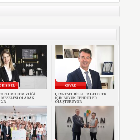
E KİŞİSEL
ÇEVRE
TOPLUMU TEMİZLİĞİ
ÇEVRESEL RİSKLER GELECEK
 MESELESİ OLARAK
İÇİN BÜYÜK TEHDİTLER
AKIM
YOR
OLUŞTURUYOR