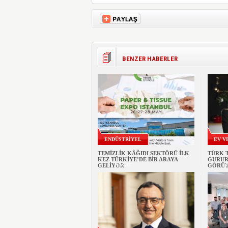
BENZER HABERLER
ENDÜSTRİYEL
EV V
TEMİZLİK KÂĞIDI SEKTÖRÜ İLK
TÜRK 
KEZ TÜRKİYE’DE BİR ARAYA
GURUR
KAĞIT
B
GELİYOR
GÖRÜ