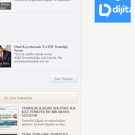
. Yavuz
rker
Okul Kayıtlarında X-LINE Temizliği
Sorun
“Çocuk sahibi olmak kolay
değil Sorumluluğu çok büyük. Bu
sorumluluklardan biri de
t Avcı
Tüm Yazarlar
TORK’TAN
SÜRDÜRÜLEBİLİRLİKTE YENİ
ŞEFFAFLIK YAKLAŞIMI: FOCUS4
Tork, işletmelerin sürdürülebilirlik
En Son Haberler
hedeflerine ulaşmalarını kol...
TEMİZLİK KÂĞIDI SEKTÖRÜ İLK
KEZ TÜRKİYE’DE BİR ARAYA
GELİYOR
Temizlik kâğıdı ve teknolojileri
sektörü, küresel ölçekte en stra...
TÜRK TOPLUMU TEMİZLİĞİ