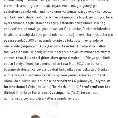
elektronik, ambalaj, basım, kağıt, inşaat, enerji (rüzgar, güneş) gibi
sektörlerin dışında; etkin marka ve ürün korunması için güvenlik konseptleri
gibi farklı endüstriyel sektörler için uygulamalar da büyük yer tutuyor.
tesa
aynı zamanda, sağlık alanında ilaçlı plasterlerin geliştirilmesi için ilaç
endüstrisiyle de ortak çalışmalar yapıyor. Dev kuruluş, farklı sektörlerdeki
bayilikleri aracılığıyla ülke genelinde hizmet sağlarken nihai müşteriler için
pazara sunduğu 300’ün üzerinde ürünle de tüketicilerin evlerinde ve
ofislerinde çalışmalarını kolaylaştırıyor.
tesa
, teknik hırdavat ve nalbur
faaliyet alanında ise geniş ürün yelpazesiyle boyacı ve mimarlara hizmet
veriyor.
tesa, 4 ülkede 4 şirket alımı gerçekleştirdi…
Dünya genelinde
cirosu 1 milyar Euro’nun üzerinde olan
tesa
, Mart 2017’den bu yana
büyüme stratejileri çerçevesinde dört farklı ülkede gerçekleştirdiği şirket
alımlarıyla, yeni uzmanlık ve teknoloji deneyimleri edinerek inorganik
olarak da büyüme sağladı.
nie wieder bohren AG
(Almanya),
Polymount
International BV
‘nin (Hollanda)
Twinlock
bölümü,
FormFormForm Ltd.
(Birleşik Krallık) ve
Functional Coatings, Inc.
(ABD);
tesa
’nın satın
alımlarını gerçekleştirdiği şirketler arasında yer aldı.