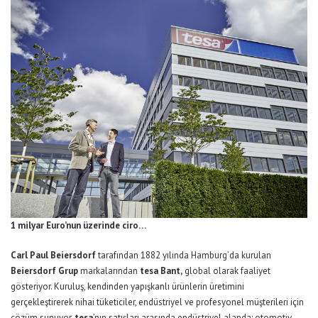
1 milyar Euro’nun üzerinde ciro…
Carl Paul Beiersdorf
tarafından 1882 yılında Hamburg’da kurulan
Beiersdorf Grup
markalarından
tesa Bant,
global olarak faaliyet
gösteriyor. Kuruluş, kendinden yapışkanlı ürünlerin üretimini
gerçekleştirerek nihai tüketiciler, endüstriyel ve profesyonel müşterileri için
çözüm sunuyor.
tesa
’nın satışları arasında endüstriyel alanda; otomotiv,