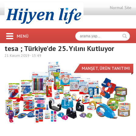
Normal Site
MENÜ
tesa ; Türkiye’de 25. Yılını Kutluyor
21 Kasım 2019 -
15:49
MANŞET
,
ÜRÜN TANITIMI