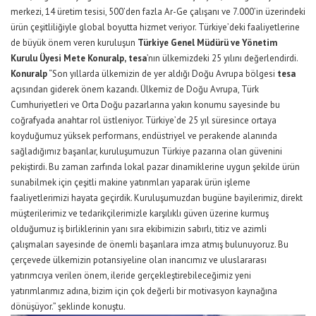
merkezi, 14 üretim tesisi, 500’den fazla Ar-Ge çalışanı ve 7.000’in üzerindeki
ürün çeşitliliğiyle global boyutta hizmet veriyor. Türkiye’deki faaliyetlerine
de büyük önem veren kuruluşun
Türkiye Genel Müdürü ve Yönetim
Kurulu Üyesi Mete Konuralp,
tesa
’nın ülkemizdeki 25 yılını değerlendirdi.
Konuralp
“Son yıllarda ülkemizin de yer aldığı Doğu Avrupa bölgesi
tesa
açısından giderek önem kazandı. Ülkemiz de Doğu Avrupa, Türk
Cumhuriyetleri ve Orta Doğu pazarlarına yakın konumu sayesinde bu
coğrafyada anahtar rol üstleniyor. Türkiye’de 25 yıl süresince ortaya
koyduğumuz yüksek performans, endüstriyel ve perakende alanında
sağladığımız başarılar, kuruluşumuzun Türkiye pazarına olan güvenini
pekiştirdi. Bu zaman zarfında lokal pazar dinamiklerine uygun şekilde ürün
sunabilmek için çeşitli makine yatırımları yaparak ürün işleme
faaliyetlerimizi hayata geçirdik. Kuruluşumuzdan bugüne bayilerimiz, direkt
müşterilerimiz ve tedarikçilerimizle karşılıklı güven üzerine kurmuş
olduğumuz iş birliklerinin yanı sıra ekibimizin sabırlı, titiz ve azimli
çalışmaları sayesinde de önemli başarılara imza atmış bulunuyoruz. Bu
çerçevede ülkemizin potansiyeline olan inancımız ve uluslararası
yatırımcıya verilen önem, ileride gerçekleştirebileceğimiz yeni
yatırımlarımız adına, bizim için çok değerli bir motivasyon kaynağına
dönüşüyor.” şeklinde konuştu.