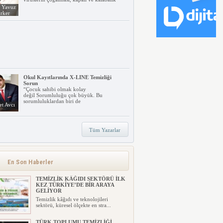
. Yavuz
rker
Okul Kayıtlarında X-LINE Temizliği
Sorun
“Çocuk sahibi olmak kolay
değil Sorumluluğu çok büyük. Bu
sorumluluklardan biri de
t Avcı
Tüm Yazarlar
TORK’TAN
SÜRDÜRÜLEBİLİRLİKTE YENİ
ŞEFFAFLIK YAKLAŞIMI: FOCUS4
Tork, işletmelerin sürdürülebilirlik
En Son Haberler
hedeflerine ulaşmalarını kol...
TEMİZLİK KÂĞIDI SEKTÖRÜ İLK
KEZ TÜRKİYE’DE BİR ARAYA
GELİYOR
Temizlik kâğıdı ve teknolojileri
sektörü, küresel ölçekte en stra...
TÜRK TOPLUMU TEMİZLİĞİ