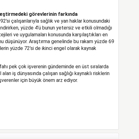
ileştirmedeki görevlerinin farkında
92’si çalışanlarıyla sağlık ve yan haklar konusundaki
lendirirken, yüzde 4’ü bunun yetersiz ve etkili olmadığı
tejileri ve uygulamaları konusunda karşılaştıkları en
unu düşünüyor. Araştırma genelinde bu rakam yüzde 69
lerin yüzde 72’si de ikinci engel olarak kaynak
efahı pek çok işverenin gündeminde en üst sıralarda
l alan iş dünyasında çalışan sağlığı kaynaklı risklerin
işverenler için büyük önem arz ediyor.
App
il
hare