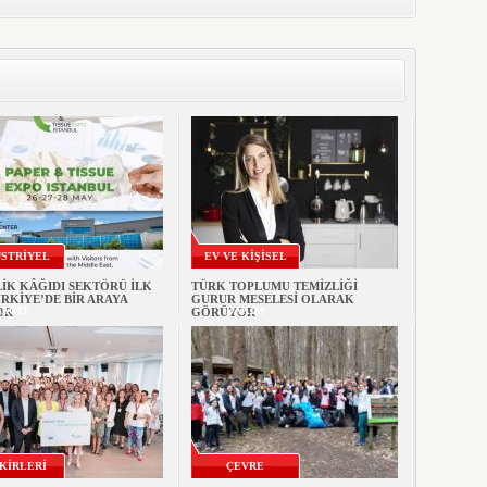
STRİYEL
EV VE KİŞİSEL
İK KÂĞIDI SEKTÖRÜ İLK
TÜRK TOPLUMU TEMİZLİĞİ
RKİYE’DE BİR ARAYA
GURUR MESELESİ OLARAK
AĞIT
BAKIM
OR
GÖRÜYOR
İKİRLERİ
ÇEVRE