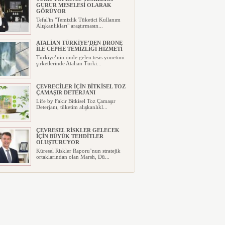
GURUR MESELESİ OLARAK
GÖRÜYOR
Tefal'in "Temizlik Tüketici Kullanım
Alışkanlıkları" araştırmasın...
ATALİAN TÜRKİYE’DEN DRONE
İLE CEPHE TEMİZLİĞİ HİZMETİ
Türkiye’nin önde gelen tesis yönetimi
şirketlerinde Atalian Türki...
ÇEVRECİLER İÇİN BİTKİSEL TOZ
ÇAMAŞIR DETERJANI
Life by Fakir Bitkisel Toz Çamaşır
Deterjanı, tüketim alışkanlıkl...
ÇEVRESEL RİSKLER GELECEK
İÇİN BÜYÜK TEHDİTLER
OLUŞTURUYOR
Küresel Riskler Raporu’nun stratejik
ortaklarından olan Marsh, Dü...
TESİS YÖNETİM SEKTÖRÜ
BİNLERCE İNSANA DOKUNUYOR!
“Entegre tesis yönetimi işletme
bütçelerinde tasarruf sağlıyor”...
“İŞ DÜNYASINDA KİŞİSEL
VERİMLİLİK” KONUŞULDU