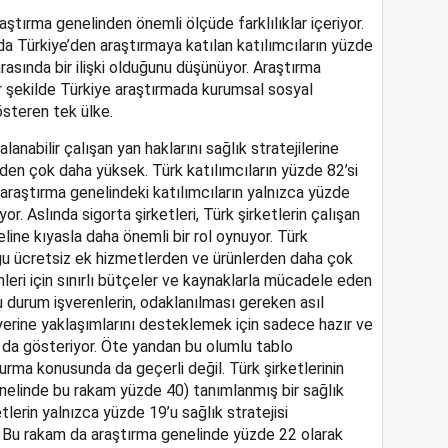
araştırma genelinden önemli ölçüde farklılıklar içeriyor.
da Türkiye’den araştırmaya katılan katılımcıların yüzde
rasında bir ilişki olduğunu düşünüyor. Araştırma
 şekilde Türkiye araştırmada kurumsal sosyal
steren tek ülke.
lanabilir çalışan yan haklarını sağlık stratejilerine
den çok daha yüksek. Türk katılımcıların yüzde 82’si
aştırma genelindeki katılımcıların yalnızca yüzde
r. Aslında sigorta şirketleri, Türk şirketlerin çalışan
line kıyasla daha önemli bir rol oynuyor. Türk
uğu ücretsiz ek hizmetlerden ve ürünlerden daha çok
mleri için sınırlı bütçeler ve kaynaklarla mücadele eden
bu durum işverenlerin, odaklanılması gereken asıl
erine yaklaşımlarını desteklemek için sadece hazır ve
da gösteriyor. Öte yandan bu olumlu tablo
turma konusunda da geçerli değil. Türk şirketlerinin
enelinde bu rakam yüzde 40) tanımlanmış bir sağlık
etlerin yalnızca yüzde 19’u sağlık stratejisi
or. Bu rakam da araştırma genelinde yüzde 22 olarak