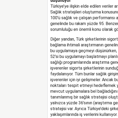
düşünüyor
Türkiye’ye ilişkin elde edilen veriler 
Sağlık stratejileri oluşturma konusun
100’ü sağlık ve çalışan performansı a
genelinde bu rakam yüzde 95. Benzer
sorumluluğu en önemli konu olarak gö
Diğer yandan, Türk şirketlerinin sigorta
bağlama ihtimali araştırmanın genelin
bu uygulamaya geçmeyi düşünürken, ar
52’si bu uygulamayı başlatmayı planlıyo
sağlığı programlarında araştırma gene
işverenler sigorta şirketlerinin sund
faydalanıyor. Tüm bunlar sağlık girişi
işverenler için iyi gelişmeler. Ancak 
noktaları tespit etmeyi hedeflemek y
mevcut uygulamalara bel bağladığını 
tanımlanmış bir sağlık stratejisi oluş
yalnızca yüzde 36’sının (araştırma g
stratejisi var. Ayrıca Türkiye’deki şirk
yaklaşımlarında iş verilerini kullanıy