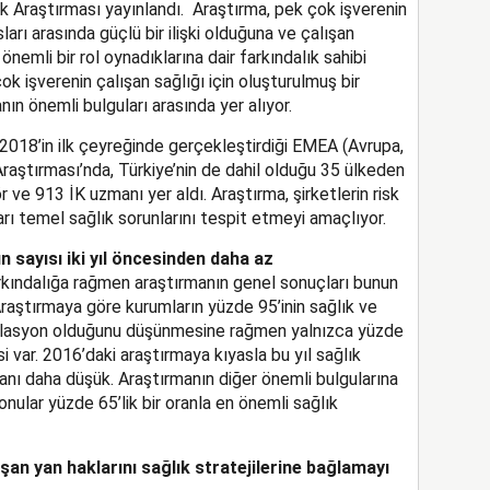
k Araştırması yayınlandı. Araştırma, pek çok işverenin
ları arasında güçlü bir ilişki olduğuna ve çalışan
önemli bir rol oynadıklarına dair farkındalık sahibi
k işverenin çalışan sağlığı için oluşturulmuş bir
nın önemli bulguları arasında yer alıyor.
de 2018’in ilk çeyreğinde gerçekleştirdiği EMEA (Avrupa,
Araştırması’nda, Türkiye’nin de dahil olduğu 35 ülkeden
r ve 913 İK uzmanı yer aldı. Araştırma, şirketlerin risk
ları temel sağlık sorunlarını tespit etmeyi amaçlıyor.
n sayısı iki yıl öncesinden daha az
arkındalığa rağmen araştırmanın genel sonuçları bunun
raştırmaya göre kurumların yüzde 95’inin sağlık ve
relasyon olduğunu düşünmesine rağmen yalnızca yüzde
si var. 2016’daki araştırmaya kıyasla bu yıl sağlık
ranı daha düşük. Araştırmanın diğer önemli bulgularına
konular yüzde 65’lik bir oranla en önemli sağlık
ışan yan haklarını sağlık stratejilerine bağlamayı