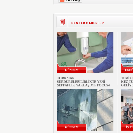
BENZER HABERLER
GÜNDEM
ENDÜ
TORK’TAN
TEMİZL
SÜRDÜRÜLEBİLİRLİKTE YENİ
KEZ TÜ
K
ŞEFFAFLIK YAKLAŞIMI: FOCUS4
GELİY
GÜNDEM
İŞ F