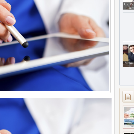
Uz. Dr
Öztü
Mehme