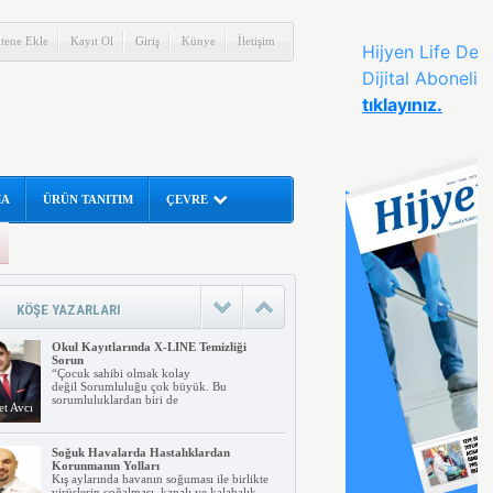
itene Ekle
Kayıt Ol
Giriş
Künye
İletişim
MA
ÜRÜN TANITIM
ÇEVRE
İnsanlar tarafından aranan en temel
fayda Hijyendir
Sağlığa zarar verecek ortamlardan
korunmak için yapılacak uygulamalar ve
alınan temizlik
rahman
KÖŞE YAZARLARI
nar
Okul Kayıtlarında X-LINE Temizliği
Sorun
“Çocuk sahibi olmak kolay
değil Sorumluluğu çok büyük. Bu
sorumluluklardan biri de
t Avcı
Soğuk Havalarda Hastalıklardan
Korunmanın Yolları
Kış aylarında havanın soğuması ile birlikte
virüslerin çoğalması, kapalı ve kalabalık