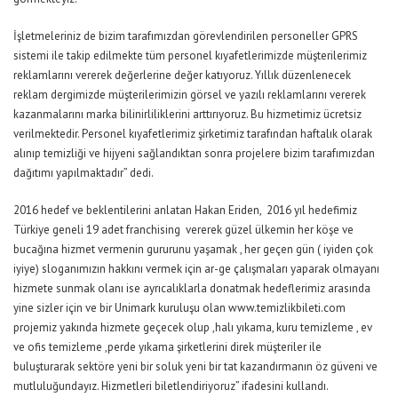
İşletmeleriniz de bizim tarafımızdan görevlendirilen personeller GPRS
sistemi ile takip edilmekte tüm personel kıyafetlerimizde müşterilerimiz
reklamlarını vererek değerlerine değer katıyoruz. Yıllık düzenlenecek
reklam dergimizde müşterilerimizin görsel ve yazılı reklamlarını vererek
kazanmalarını marka bilinirliliklerini arttırıyoruz. Bu hizmetimiz ücretsiz
verilmektedir. Personel kıyafetlerimiz şirketimiz tarafından haftalık olarak
alınıp temizliği ve hijyeni sağlandıktan sonra projelere bizim tarafımızdan
dağıtımı yapılmaktadır” dedi.
2016 hedef ve beklentilerini anlatan Hakan Eriden, 2016 yıl hedefimiz
Türkiye geneli 19 adet franchising vererek güzel ülkemin her köşe ve
bucağına hizmet vermenin gururunu yaşamak , her geçen gün ( iyiden çok
iyiye) sloganımızın hakkını vermek için ar-ge çalışmaları yaparak olmayanı
hizmete sunmak olanı ise ayrıcalıklarla donatmak hedeflerimiz arasında
yine sizler için ve bir Unimark kuruluşu olan www.temizlikbileti.com
projemiz yakında hizmete geçecek olup ,halı yıkama, kuru temizleme , ev
ve ofis temizleme ,perde yıkama şirketlerini direk müşteriler ile
buluşturarak sektöre yeni bir soluk yeni bir tat kazandırmanın öz güveni ve
mutluluğundayız. Hizmetleri biletlendiriyoruz” ifadesini kullandı.