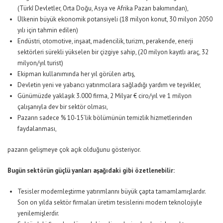
(Türkî Devletler, Orta Doğu, Asya ve Afrika Pazarı bakımından),
Ülkenin büyük ekonomik potansiyeli (18 milyon konut, 30 milyon 2050
yılı için tahmin edilen)
Endüstri, otomotive, inşaat, madencilik, turizm, perakende, enerji
sektörleri sürekli yükselen bir çizgiye sahip, (20 milyon kayıtlı araç, 32
milyon/yıl turist)
Ekipman kullanımında her yıl görülen artış,
Devletin yeni ve yabancı yatırımcılara sağladığı yardım ve teşvikler,
Günümüzde yaklaşık 3.000 firma, 2 Milyar € ciro/yıl ve 1 milyon
çalışanıyla dev bir sektör olması,
Pazarın sadece % 10-15’lik bölümünün temizlik hizmetlerinden
faydalanması,
pazarın gelişmeye çok açık olduğunu gösteriyor.
Bugün sektörün güçlü yanları aşağıdaki gibi özetlenebilir:
Tesisler modernleştirme yatırımlarını büyük çapta tamamlamışlardır.
Son on yılda sektör firmaları üretim tesislerini modern teknolojiyle
yenilemişlerdir.