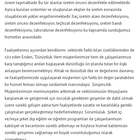
önem taşımaktadır. Bu tür alanlar üretim öncesi dezenfekte edilmektedir.
Ayrıca kurulan sistemler ve oluşturulan ekipler ile üretim esnasında
oluşabilecek yükler engellenmektedir. İlaç üretim alanı dezenfeksiyonu,
üretim öncesi dezenfeksiyon, teçhizat dezenfeksiyonu, üretim bandı
dezenfeksiyonu, laboratuvar dezenfeksiyonu bu kapsamda sunduğumuz
hizmetler arasındadır.
Faaliyetleriniz açısından kendilerini sektörde farklı kılan özelliklerinden de
söz eden Eriden, “Dürüstlük. Hem müşterilerimize hem de çalışanlarımıza
karşı tanıştığımız andan başlayarak dürüstlüğü ön planda tutan bir ilişki
anlayışını benimsemekteyiz. Ahlak ve dürüstlük ilke ve değerlerini davranış
ve faaliyetlerimizde uygulayarak müşterileri için farklı bir değer yaratabilen
bir hizmet firması olmayı sürdürmek inancındayız. Girişimcilik.
Müşterilerimizin memnuniyetini arttırmak ve sektörümüzün ihtiyaçlarını
karşılamak ve geliştirmek için öncülük gerektiren girişimler de dahil olmak
üzere sürekli gelişim adına tüm faaliyetlerde süratle ve kararlılıkla gerekli
çalışmaları gerçekleştirmeyi hedeflemekteyiz. Sorumluluk. Şirket içi
ve/veya şirket dışı eğitim ve öğretim programları ile çalışanlarımızın
kabiliyet ve becerilerini sürekli arttırmayı ve böylece hizmet kalitemizin
sürekli gelişimini sağlamayı en büyük sorumluluğumuz olarak
görmekteyiz.