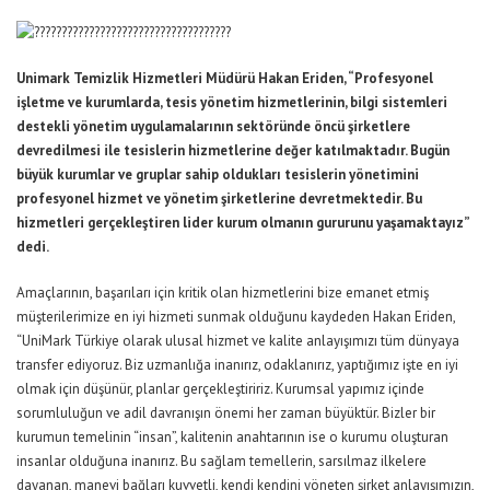
Unimark Temizlik Hizmetleri Müdürü Hakan Eriden, “Profesyonel
işletme ve kurumlarda, tesis yönetim hizmetlerinin, bilgi sistemleri
destekli yönetim uygulamalarının sektöründe öncü şirketlere
devredilmesi ile tesislerin hizmetlerine değer katılmaktadır. Bugün
büyük kurumlar ve gruplar sahip oldukları tesislerin yönetimini
profesyonel hizmet ve yönetim şirketlerine devretmektedir. Bu
hizmetleri gerçekleştiren lider kurum olmanın gururunu yaşamaktayız”
dedi.
Amaçlarının, başarıları için kritik olan hizmetlerini bize emanet etmiş
müşterilerimize en iyi hizmeti sunmak olduğunu kaydeden Hakan Eriden,
“UniMark Türkiye olarak ulusal hizmet ve kalite anlayışımızı tüm dünyaya
transfer ediyoruz. Biz uzmanlığa inanırız, odaklanırız, yaptığımız işte en iyi
olmak için düşünür, planlar gerçekleştiririz. Kurumsal yapımız içinde
sorumluluğun ve adil davranışın önemi her zaman büyüktür. Bizler bir
kurumun temelinin “insan”, kalitenin anahtarının ise o kurumu oluşturan
insanlar olduğuna inanırız. Bu sağlam temellerin, sarsılmaz ilkelere
dayanan, manevi bağları kuvvetli, kendi kendini yöneten şirket anlayışımızın,