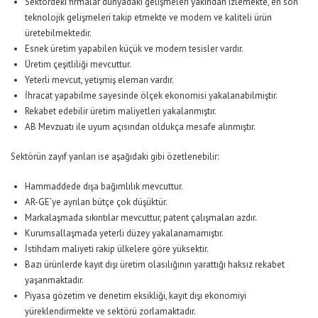
Sektördeki firmalar dünyadaki gelişmeleri yakından izlemekte, en son
teknolojik gelişmeleri takip etmekte ve modern ve kaliteli ürün
üretebilmektedir.
Esnek üretim yapabilen küçük ve modern tesisler vardır.
Üretim çeşitliliği mevcuttur.
Yeterli mevcut, yetişmiş eleman vardır.
İhracat yapabilme sayesinde ölçek ekonomisi yakalanabilmiştir.
Rekabet edebilir üretim maliyetleri yakalanmıştır.
AB Mevzuatı ile uyum açısından oldukça mesafe alınmıştır.
Sektörün zayıf yanları ise aşağıdaki gibi özetlenebilir:
Hammaddede dışa bağımlılık mevcuttur.
AR-GE’ye ayrılan bütçe çok düşüktür.
Markalaşmada sıkıntılar mevcuttur, patent çalışmaları azdır.
Kurumsallaşmada yeterli düzey yakalanamamıştır.
İstihdam maliyeti rakip ülkelere göre yüksektir.
Bazı ürünlerde kayıt dışı üretim olasılığının yarattığı haksız rekabet
yaşanmaktadır.
Piyasa gözetim ve denetim eksikliği, kayıt dışı ekonomiyi
yüreklendirmekte ve sektörü zorlamaktadır.