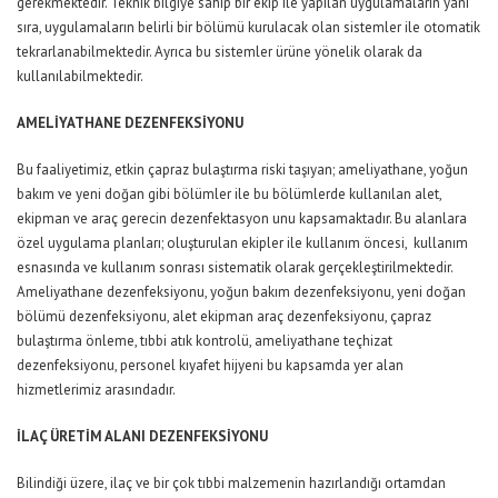
gerekmektedir. Teknik bilgiye sahip bir ekip ile yapılan uygulamaların yanı
sıra, uygulamaların belirli bir bölümü kurulacak olan sistemler ile otomatik
tekrarlanabilmektedir. Ayrıca bu sistemler ürüne yönelik olarak da
kullanılabilmektedir.
AMELİYATHANE DEZENFEKSİYONU
Bu faaliyetimiz, etkin çapraz bulaştırma riski taşıyan; ameliyathane, yoğun
bakım ve yeni doğan gibi bölümler ile bu bölümlerde kullanılan alet,
ekipman ve araç gerecin dezenfektasyon unu kapsamaktadır. Bu alanlara
özel uygulama planları; oluşturulan ekipler ile kullanım öncesi, kullanım
esnasında ve kullanım sonrası sistematik olarak gerçekleştirilmektedir.
Ameliyathane dezenfeksiyonu, yoğun bakım dezenfeksiyonu, yeni doğan
bölümü dezenfeksiyonu, alet ekipman araç dezenfeksiyonu, çapraz
bulaştırma önleme, tıbbi atık kontrolü, ameliyathane teçhizat
dezenfeksiyonu, personel kıyafet hijyeni bu kapsamda yer alan
hizmetlerimiz arasındadır.
İLAÇ ÜRETİM ALANI DEZENFEKSİYONU
Bilindiği üzere, ilaç ve bir çok tıbbi malzemenin hazırlandığı ortamdan