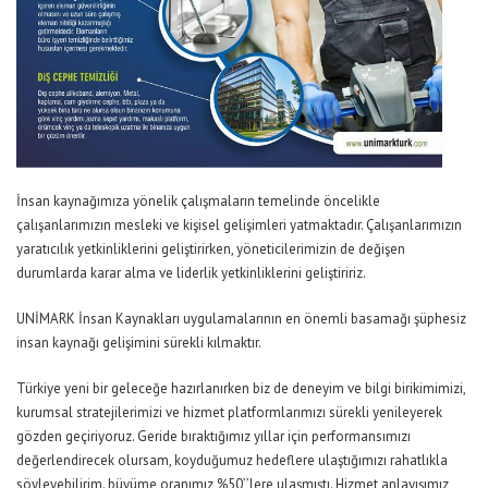
İnsan kaynağımıza yönelik çalışmaların temelinde öncelikle
çalışanlarımızın mesleki ve kişisel gelişimleri yatmaktadır. Çalışanlarımızın
yaratıcılık yetkinliklerini geliştirirken, yöneticilerimizin de değişen
durumlarda karar alma ve liderlik yetkinliklerini geliştiririz.
UNİMARK İnsan Kaynakları uygulamalarının en önemli basamağı şüphesiz
insan kaynağı gelişimini sürekli kılmaktır.
Türkiye yeni bir geleceğe hazırlanırken biz de deneyim ve bilgi birikimimizi,
kurumsal stratejilerimizi ve hizmet platformlarımızı sürekli yenileyerek
gözden geçiriyoruz. Geride bıraktığımız yıllar için performansımızı
değerlendirecek olursam, koyduğumuz hedeflere ulaştığımızı rahatlıkla
söyleyebilirim. büyüme oranımız %50’’lere ulaşmıştı. Hizmet anlayışımız,