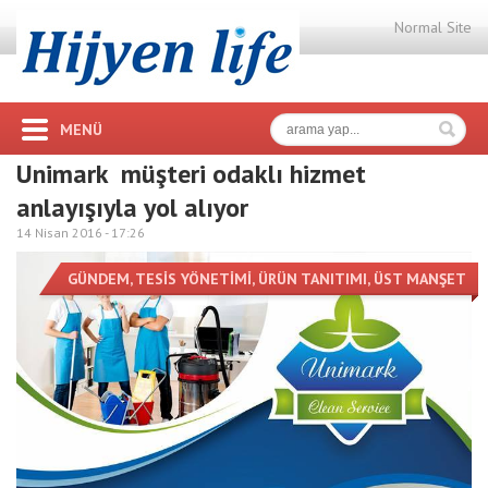
Normal Site
MENÜ
Unimark müşteri odaklı hizmet
anlayışıyla yol alıyor
14 Nisan 2016 -
17:26
GÜNDEM
,
TESİS YÖNETİMİ
,
ÜRÜN TANITIMI
,
ÜST MANŞET