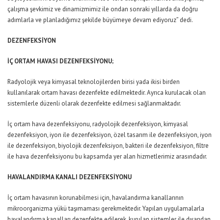
çalışma şevkimiz ve dinamizmimiz ile ondan sonraki yıllarda da doğru
adımlarla ve planladığımız şekilde büyümeye devam ediyoruz” dedi.
DEZENFEKSİYON
İÇ ORTAM HAVASI DEZENFEKSİYONU;
Radyolojik veya kimyasal teknolojilerden birisi yada ikisi birden
kullanılarak ortam havası dezenfekte edilmektedir. Ayrıca kurulacak olan
sistemlerle düzenli olarak dezenfekte edilmesi sağlanmaktadır.
İç ortam hava dezenfeksiyonu, radyolojik dezenfeksiyon, kimyasal
dezenfeksiyon, iyon ile dezenfeksiyon, özel tasarım ile dezenfeksiyon, iyon
ile dezenfeksiyon, biyolojik dezenfeksiyon, bakteri ile dezenfeksiyon, filtre
ile hava dezenfeksiyonu bu kapsamda yer alan hizmetlerimiz arasındadır.
HAVALANDIRMA KANALI DEZENFEKSİYONU
İç ortam havasının korunabilmesi için, havalandırma kanallarının
mikroorganizma yükü taşımaması gerekmektedir. Yapılan uygulamalarla
havalandırma kanalları dezenfekte edilerek, kurulan sistemler ile dışarıdan