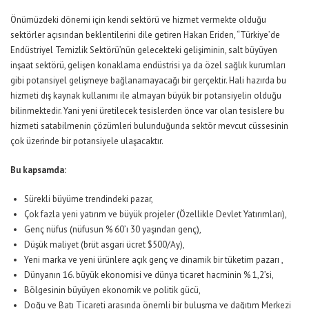
Önümüzdeki dönemi için kendi sektörü ve hizmet vermekte olduğu
sektörler açısından beklentilerini dile getiren Hakan Eriden, “Türkiye’de
Endüstriyel Temizlik Sektörü’nün gelecekteki gelişiminin, salt büyüyen
inşaat sektörü, gelişen konaklama endüstrisi ya da özel sağlık kurumları
gibi potansiyel gelişmeye bağlanamayacağı bir gerçektir. Hali hazırda bu
hizmeti dış kaynak kullanımı ile almayan büyük bir potansiyelin olduğu
bilinmektedir. Yani yeni üretilecek tesislerden önce var olan tesislere bu
hizmeti satabilmenin çözümleri bulunduğunda sektör mevcut cüssesinin
çok üzerinde bir potansiyele ulaşacaktır.
Bu kapsamda:
Sürekli büyüme trendindeki pazar,
Çok fazla yeni yatırım ve büyük projeler (Özellikle Devlet Yatırımları),
Genç nüfus (nüfusun % 60’ı 30 yaşından genç),
Düşük maliyet (brüt asgari ücret $500/Ay),
Yeni marka ve yeni ürünlere açık genç ve dinamik bir tüketim pazarı ,
Dünyanın 16. büyük ekonomisi ve dünya ticaret hacminin % 1,2’si,
Bölgesinin büyüyen ekonomik ve politik gücü,
Doğu ve Batı Ticareti arasında önemli bir buluşma ve dağıtım Merkezi