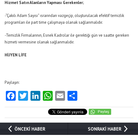
Hizmet Satın Alanların Yapması Gerekenler;
-“Çakılı Adam Sayısı” ısrarından vazgeçip, oluşturulacak efektif temizlik
programları ile part time çalışmaya olanak sağlanmalıdır.
-Temizlik Firmalarının, Esnek Kadrolar ile gerektiği gün ve saatte gereken
hizmeti vermesine olanak sağlanmalıdır.
HİJYEN LİFE
Paylaşın:
Facebook
Twitter
LinkedIn
WhatsApp
Email
Share
ÖNCEKİ HABER
SONRAKİ HABER