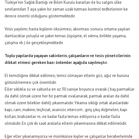
Türkiye’nin Sağlık Banlığı ve Bilim Kurulu kararları ile bu salgını ülke
sınırlarından 3 aya yakın bir zaman uzak tutması kontrol tedbirlerinin be
derece önemli olduğunu göstermektedir.
Virüs yayılımı; hasta kişilerin öksürmesi, aksırması sonucu ortama yayılan
damlacıklar yoluyla ve yakın temas (öpüşme, el sıkma, birlikte yaşama,
çalışma vb.) ile gerçekleşmektedir.
Toplu yapılarda yaşayan sakinlerin, çalışanların ve tesis yönetcilerinin
dikkat etmesi gereken bazı önlemler aşağıda sayılmıştır.
El temizliğine dikkat edilmesi, temiz olmayan ellerin göz, ağız ve buruna
götürülmemesi çok önemlidir.
Eller sıklıkla su ve sabunla en az 30 saniye boyunca ovarak ( baş parmaklar
da dahil olmak üzere her bir parmak ovalanarak, parmak araları da dahil
olmak üzere bilekler dahil) yıkanmalıdır. Yıkama sıklığı ortak alanlardaki
kapı, cam, makine, teçhizat, asansör, intercom , giriş çıkış düğmeleri, kapı
kolları, tırabzanlar vs. ne kadar fazla temas ediliyorsa o kadar fazla
olmalıdır. En çok iki saat aralarla ellerin yıkanmasına dikkat edilmelidir.
Eğer eller yıkanamıyorsa ve mümkünse kişiler ve çalışanlar beraberlerinde