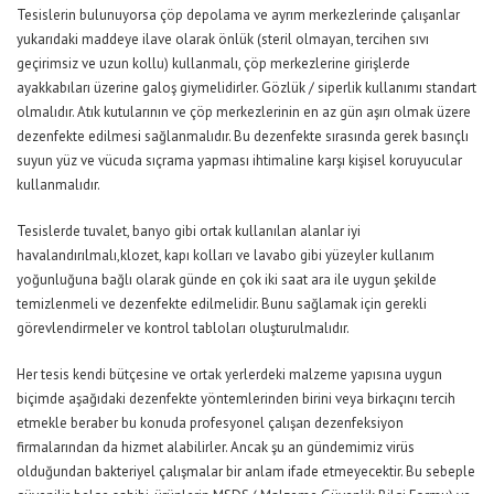
Tesislerin bulunuyorsa çöp depolama ve ayrım merkezlerinde çalışanlar
yukarıdaki maddeye ilave olarak önlük (steril olmayan, tercihen sıvı
geçirimsiz ve uzun kollu) kullanmalı, çöp merkezlerine girişlerde
ayakkabıları üzerine galoş giymelidirler. Gözlük / siperlik kullanımı standart
olmalıdır. Atık kutularının ve çöp merkezlerinin en az gün aşırı olmak üzere
dezenfekte edilmesi sağlanmalıdır. Bu dezenfekte sırasında gerek basınçlı
suyun yüz ve vücuda sıçrama yapması ihtimaline karşı kişisel koruyucular
kullanmalıdır.
Tesislerde tuvalet, banyo gibi ortak kullanılan alanlar iyi
havalandırılmalı,klozet, kapı kolları ve lavabo gibi yüzeyler kullanım
yoğunluğuna bağlı olarak günde en çok iki saat ara ile uygun şekilde
temizlenmeli ve dezenfekte edilmelidir. Bunu sağlamak için gerekli
görevlendirmeler ve kontrol tabloları oluşturulmalıdır.
Her tesis kendi bütçesine ve ortak yerlerdeki malzeme yapısına uygun
biçimde aşağıdaki dezenfekte yöntemlerinden birini veya birkaçını tercih
etmekle beraber bu konuda profesyonel çalışan dezenfeksiyon
firmalarından da hizmet alabilirler. Ancak şu an gündemimiz virüs
olduğundan bakteriyel çalışmalar bir anlam ifade etmeyecektir. Bu sebeple