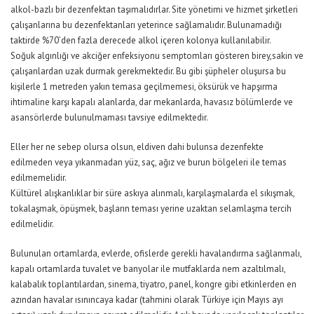
alkol-bazlı bir dezenfektan taşımalıdırlar. Site yönetimi ve hizmet şirketleri
çalışanlarına bu dezenfektanları yeterince sağlamalıdır. Bulunamadığı
taktirde %70’den fazla derecede alkol içeren kolonya kullanılabilir.
Soğuk algınlığı ve akciğer enfeksiyonu semptomları gösteren birey,sakin ve
çalışanlardan uzak durmak gerekmektedir. Bu gibi şüpheler oluşursa bu
kişilerle 1 metreden yakın temasa geçilmemesi, öksürük ve hapşırma
ihtimaline karşı kapalı alanlarda, dar mekanlarda, havasız bölümlerde ve
asansörlerde bulunulmaması tavsiye edilmektedir.
Eller her ne sebep olursa olsun, eldiven dahi bulunsa dezenfekte
edilmeden veya yıkanmadan yüz, saç, ağız ve burun bölgeleri ile temas
edilmemelidir.
Kültürel alışkanlıklar bir süre askıya alınmalı, karşılaşmalarda el sıkışmak,
tokalaşmak, öpüşmek, başların teması yerine uzaktan selamlaşma tercih
edilmelidir.
Bulunulan ortamlarda, evlerde, ofislerde gerekli havalandırma sağlanmalı,
kapalı ortamlarda tuvalet ve banyolar ile mutfaklarda nem azaltılmalı,
kalabalık toplantılardan, sinema, tiyatro, panel, kongre gibi etkinlerden en
azından havalar ısınıncaya kadar (tahmini olarak Türkiye için Mayıs ayı