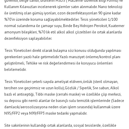
güvenilir, belge sahibi, ürünlerin MSDS ( Malzeme Güvenlik Bilgi Formu) ve
Kullanım Kılavuzları incelenerek işlemler satın alınmalıdır. Nano teknoloji
ile üretilmiş olan gümüş iyonları, ozon dezenfektasyonları 90 güne kadar
%70’in üzerinde koruma sağlayabilmektedirler. Tesis yöneticileri 1/100
normal sulandırma ile çamaşır suyu, Binde Beş Hidrojen Peroksit, Kuaterner
amonyum bileşikleri, %70 lik etil alkol alkol çözeltileri ile ortak alanlarda
dezenfeksiyon saplayabilirler.
Tesis Yöneticileri direkt olarak bulaşma söz konusu olduğunda yapılması
gerekenleri yazılı hale getirmelidir.Yazılı maruziyet önleme/kontrol planı
geliştirilmeli, Tehlike ve risk değerlendirmesi ile koruyucu önlemleri
belirlemelidir.
Tesis Yöneticileri yeterli sayıda ameliyat eldiveni,önlük (steril olmayan,
tercihen sıvı geçirimsiz ve uzun kollu),Gözlük / Siperlik, Sıvı sabun, Alkol
bazlı el antiseptiği, Tıbbi maske (cerrahi maske) ve özellikle çöp merkezi,
su deposu gibi nemli alanlar ile basınçlı sulu temizlik işlemlerinde (Sadece
damlacık/aerosolizasyona neden olan işlem sırasında) kullanmak üzere
N95/FFP2 veya N99/FFP3 maske tedariki yapmalıdır.
Site sakinlerinin kullandığı ortak alanlarda, sosyal tesislerde, özellikle