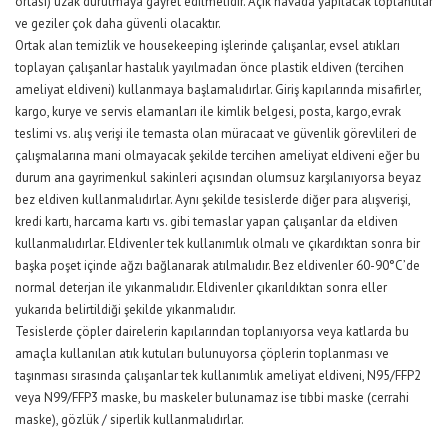
ortası) uzak durulmaya gayret edilmelidir. Açık havada yapılacak toplantılar
ve geziler çok daha güvenli olacaktır.
Ortak alan temizlik ve housekeeping işlerinde çalışanlar, evsel atıkları
toplayan çalışanlar hastalık yayılmadan önce plastik eldiven (tercihen
ameliyat eldiveni) kullanmaya başlamalıdırlar. Giriş kapılarında misafirler,
kargo, kurye ve servis elamanları ile kimlik belgesi, posta, kargo,evrak
teslimi vs. alış verişi ile temasta olan müracaat ve güvenlik görevlileri de
çalışmalarına mani olmayacak şekilde tercihen ameliyat eldiveni eğer bu
durum ana gayrimenkul sakinleri açısından olumsuz karşılanıyorsa beyaz
bez eldiven kullanmalıdırlar. Aynı şekilde tesislerde diğer para alışverişi,
kredi kartı, harcama kartı vs. gibi temaslar yapan çalışanlar da eldiven
kullanmalıdırlar. Eldivenler tek kullanımlık olmalı ve çıkardıktan sonra bir
başka poşet içinde ağzı bağlanarak atılmalıdır. Bez eldivenler 60-90°C’de
normal deterjan ile yıkanmalıdır. Eldivenler çıkarıldıktan sonra eller
yukarıda belirtildiği şekilde yıkanmalıdır.
Tesislerde çöpler dairelerin kapılarından toplanıyorsa veya katlarda bu
amaçla kullanılan atık kutuları bulunuyorsa çöplerin toplanması ve
taşınması sırasında çalışanlar tek kullanımlık ameliyat eldiveni, N95/FFP2
veya N99/FFP3 maske, bu maskeler bulunamaz ise tıbbi maske (cerrahi
maske), gözlük / siperlik kullanmalıdırlar.