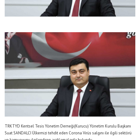
TRKTYD Kentsel Tesis Yönetim Derneği(Kurucu) Yönetim Kurulu Başkanı
Suat SANDALCI Ülkemizi tehdit eden Corona Virüs salgını ile ilgili sektörü
ve kamuoyunu ilgilendiren açıklamalarda bulundu.