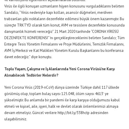
Virüs ile ilgili konuşan uzmanların hijyen konusunu vurguladıklarını belirten
Sandalcı, “Virüs nedeniyle kapı kolları, asansör düğmeleri, merdiven
trabzanları gibi noktaların dezenfekte edilmesi büyük önem kazanmıştır. Bu
süreçte TRKTYD olarak tüm konut, AVM ve tesislere dezenfekte konusunda
danışmanlık hizmeti vereceğiz” 21 Mart 2020 tarihinde “CORONA VİRÜSÜ
DEZENFEKTE KONFERENSI” ‘nı gerçekleştireceklerini belirten Sandalcı; Tüm
Entegre Tesis Yönetim Firmalarını ve Proje Müdürlerini, Temizlik Firmalarını,
AVM İş Merkezi ve Kat Malikleri Yönetim Kurulu Başkanlarını bu konferansa
davet edeceğiz.” diye konuştu.
Toplu Yaşam, Çalışma ve İş Alanlarında Yeni Corona Virüsü’ne Karşı
Alınabilecek Tedbirler Nelerdir?
Yeni Corona Virüs (2019-nCoV) dünya üzerinde Türkiye dahil 117 ülkede
görülmüş olup, toplam bulaş sayısı 125.048, ölüm sayısı 4613′ ye
yükselmiştir. Bu anlamda bir pandemi ile karşı karşıya olduğumuzu kabul
etmeli ve kişisel, aile, işyeri, halk ve devlet olarak önlemlerimizi almaya
devam etmeliyiz. Güncel verilere
http://bit.ly/338hctp
adresinden
ulaşabilirsiniz.