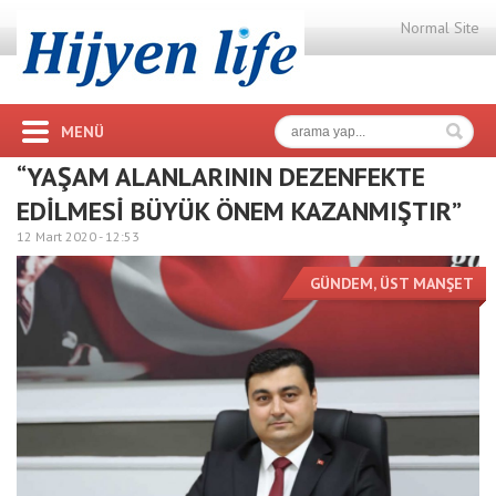
Normal Site
MENÜ
“YAŞAM ALANLARININ DEZENFEKTE
EDİLMESİ BÜYÜK ÖNEM KAZANMIŞTIR”
12 Mart 2020 -
12:53
GÜNDEM
,
ÜST MANŞET