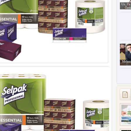
Uz. Dr
Öztü
Mehme