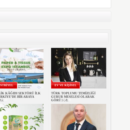
STRİYEL
EV VE KİŞİSEL
İK KÂĞIDI SEKTÖRÜ İLK
TÜRK TOPLUMU TEMİZLİĞİ
RKİYE’DE BİR ARAYA
GURUR MESELESİ OLARAK
AĞIT
BAKIM
OR
GÖRÜYOR