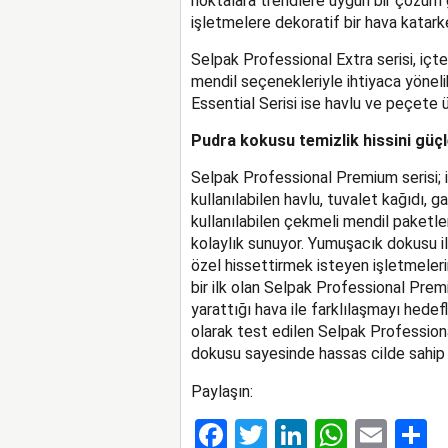
noktalara trendlere uygun bir çözüm g
işletmelere dekoratif bir hava katark
Selpak Professional Extra serisi, içt
mendil seçenekleriyle ihtiyaca yöneli
Essential Serisi ise havlu ve peçete ürü
Pudra kokusu temizlik hissini güçl
Selpak Professional Premium serisi; 
kullanılabilen havlu, tuvalet kağıdı,
kullanılabilen çekmeli mendil paketleri
kolaylık sunuyor. Yumuşacık dokusu il
özel hissettirmek isteyen işletmeleri
bir ilk olan Selpak Professional Pre
yarattığı hava ile farklılaşmayı hedefl
olarak test edilen Selpak Professio
dokusu sayesinde hassas cilde sahip k
Paylaşın:
Facebook
Twitter
LinkedIn
Whats
Ema
S