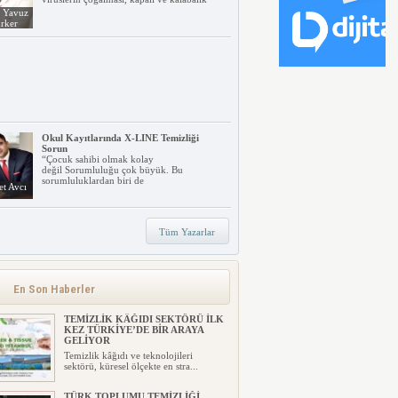
. Yavuz
rker
Okul Kayıtlarında X-LINE Temizliği
Sorun
“Çocuk sahibi olmak kolay
değil Sorumluluğu çok büyük. Bu
sorumluluklardan biri de
t Avcı
Tüm Yazarlar
TORK’TAN
SÜRDÜRÜLEBİLİRLİKTE YENİ
ŞEFFAFLIK YAKLAŞIMI: FOCUS4
Tork, işletmelerin sürdürülebilirlik
En Son Haberler
hedeflerine ulaşmalarını kol...
TEMİZLİK KÂĞIDI SEKTÖRÜ İLK
KEZ TÜRKİYE’DE BİR ARAYA
GELİYOR
Temizlik kâğıdı ve teknolojileri
sektörü, küresel ölçekte en stra...
TÜRK TOPLUMU TEMİZLİĞİ