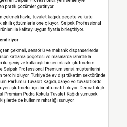
etiren Selpak Professional, yeni serileriyle
en pratik çözümler getiriyor.
en çekmeli havlu, tuvalet kağıdı, peçete ve kutu
k akıllı çözümlerle öne çıkıyor. Selpak Professional
nleri ile kaliteyi uygun fiyatla birleştiriyor.
endiriyor
içten çekmeli, sensörlü ve mekanik dispanserlerde
 garson katlama peçetesi ve masalarda rahatlıkla
 ile geniş ve kullanışlı bir seri olarak işletmelere
e Selpak Professional Premium serisi, müşterilerini
n tercihi oluyor. Türkiye’de ev dışı tüketim sektöründe
mium Parfümlü Tuvalet Kağıdı, banyo ve tuvaletlerde
eyen işletmeler için bir alternatif oluyor. Dermatolojik
nal Premium Pudra Kokulu Tuvalet Kağıdı yumuşak
işilerde de kullanım rahatlığı sunuyor.
App
il
hare