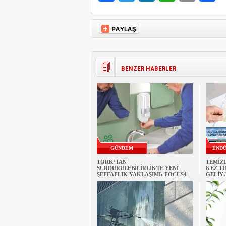
BENZER HABERLER
GÜNDEM
ENDÜ
TORK’TAN
TEMİZL
SÜRDÜRÜLEBİLİRLİKTE YENİ
KEZ TÜ
K
ŞEFFAFLIK YAKLAŞIMI: FOCUS4
GELİY