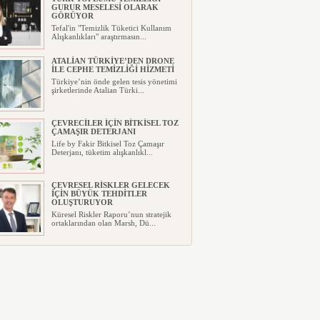
GURUR MESELESİ OLARAK
GÖRÜYOR
Tefal'in "Temizlik Tüketici Kullanım
Alışkanlıkları" araştırmasın...
ATALİAN TÜRKİYE’DEN DRONE
İLE CEPHE TEMİZLİĞİ HİZMETİ
Türkiye’nin önde gelen tesis yönetimi
şirketlerinde Atalian Türki...
ÇEVRECİLER İÇİN BİTKİSEL TOZ
ÇAMAŞIR DETERJANI
Life by Fakir Bitkisel Toz Çamaşır
Deterjanı, tüketim alışkanlıkl...
ÇEVRESEL RİSKLER GELECEK
İÇİN BÜYÜK TEHDİTLER
OLUŞTURUYOR
Küresel Riskler Raporu’nun stratejik
ortaklarından olan Marsh, Dü...
TESİS YÖNETİM SEKTÖRÜ
BİNLERCE İNSANA DOKUNUYOR!
“Entegre tesis yönetimi işletme
bütçelerinde tasarruf sağlıyor”...
“İŞ DÜNYASINDA KİŞİSEL
VERİMLİLİK” KONUŞULDU