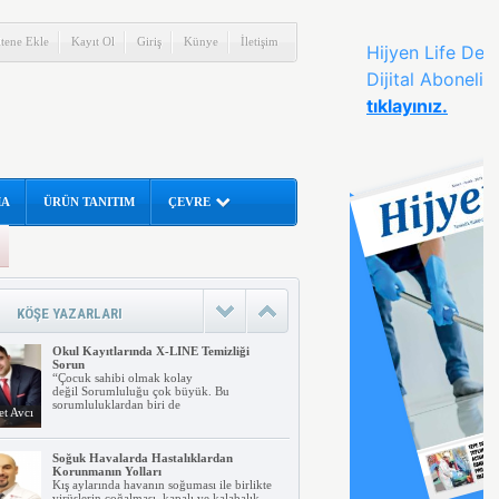
itene Ekle
Kayıt Ol
Giriş
Künye
İletişim
MA
ÜRÜN TANITIM
ÇEVRE
İnsanlar tarafından aranan en temel
fayda Hijyendir
Sağlığa zarar verecek ortamlardan
korunmak için yapılacak uygulamalar ve
alınan temizlik
rahman
KÖŞE YAZARLARI
nar
Okul Kayıtlarında X-LINE Temizliği
Sorun
“Çocuk sahibi olmak kolay
değil Sorumluluğu çok büyük. Bu
sorumluluklardan biri de
t Avcı
Soğuk Havalarda Hastalıklardan
Korunmanın Yolları
Kış aylarında havanın soğuması ile birlikte
virüslerin çoğalması, kapalı ve kalabalık