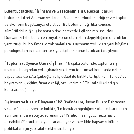
Bülent Eczacıbaşı,
“İş İnsanı ve Gezegenimizin Geleceği”
başlıklı
bölümde, Fikret Adaman ve Hande Paker ile sürdürülebilirliği çevre, toplum
ve ekonomi boyutlarıyla ele alıyor. Bu bölümün ağırlıklı konusu,
sürdürülebilirliğin iş insanını birinci derecede ilgilendiren unsurları…
Dünyamızı tehdit eden en büyük sorun olan iklim değişikliğinin önemli bir
yer tuttuğu bu bölümde, ortak hedeflere ulaşmanın zorlukları, yeni büyüme
paradigmaları, iş insanları ile siyasetçilerin sorumlulukları tartışılıyor.
“Toplumsal Oyuncu Olarak İş İnsanı”
başlıklı bölümde, toplumun iş
insanına bakışından yola çıkarak şirketlerin toplumsal konularda neler
yapabilecekleri, Ali Çarkoğlu ve Işık Özel ile birlikte tartışılırken, Türkiye’de
hayırseverlik, eğitim, fırsat eşitliği, özel kesimin STK’larla ilişkileri gibi
konulara değiniliyor.
“İş İnsanı ve Kültür Dünyamız”
bölümünde ise, Hasan Bülent Kahraman
ve Jale Nejdet Erzen ile birlikte, “En büyük zenginliğimiz olan kültür, neden
aynı zamanda en büyük sorunumuz? Yaratıcı insan gücümüzü nasıl
artırabiliriz?” sorularına yanıtlar aranıyor ve özellikle kapsayıcı kültür
politikaları için yapılabilecekler sıralanıyor.