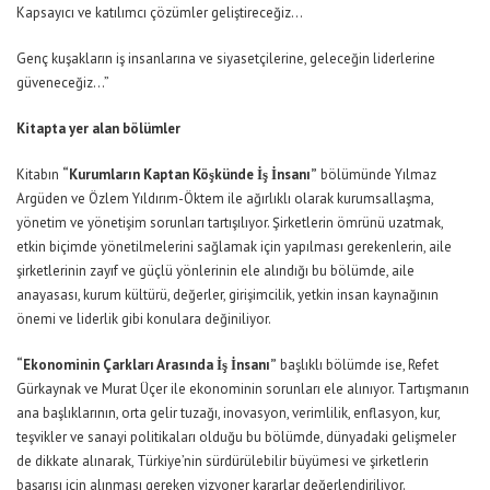
Kapsayıcı ve katılımcı çözümler geliştireceğiz…
Genç kuşakların iş insanlarına ve siyasetçilerine, geleceğin liderlerine
güveneceğiz…”
Kitapta yer alan bölümler
Kitabın
“Kurumların Kaptan Köşkünde İş İnsanı”
bölümünde Yılmaz
Argüden ve Özlem Yıldırım-Öktem ile ağırlıklı olarak kurumsallaşma,
yönetim ve yönetişim sorunları tartışılıyor. Şirketlerin ömrünü uzatmak,
etkin biçimde yönetilmelerini sağlamak için yapılması gerekenlerin, aile
şirketlerinin zayıf ve güçlü yönlerinin ele alındığı bu bölümde, aile
anayasası, kurum kültürü, değerler, girişimcilik, yetkin insan kaynağının
önemi ve liderlik gibi konulara değiniliyor.
“Ekonominin Çarkları Arasında İş İnsanı”
başlıklı bölümde ise, Refet
Gürkaynak ve Murat Üçer ile ekonominin sorunları ele alınıyor. Tartışmanın
ana başlıklarının, orta gelir tuzağı, inovasyon, verimlilik, enflasyon, kur,
teşvikler ve sanayi politikaları olduğu bu bölümde, dünyadaki gelişmeler
de dikkate alınarak, Türkiye’nin sürdürülebilir büyümesi ve şirketlerin
başarısı için alınması gereken vizyoner kararlar değerlendiriliyor.