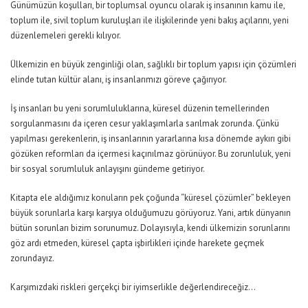
Günümüzün koşulları, bir toplumsal oyuncu olarak iş insanının kamu ile,
toplum ile, sivil toplum kuruluşları ile ilişkilerinde yeni bakış açılarını, yeni
düzenlemeleri gerekli kılıyor.
Ülkemizin en büyük zenginliği olan, sağlıklı bir toplum yapısı için çözümleri
elinde tutan kültür alanı, iş insanlarımızı göreve çağırıyor.
İş insanları bu yeni sorumluluklarına, küresel düzenin temellerinden
sorgulanmasını da içeren cesur yaklaşımlarla sarılmak zorunda. Çünkü
yapılması gerekenlerin, iş insanlarının yararlarına kısa dönemde aykırı gibi
gözüken reformları da içermesi kaçınılmaz görünüyor. Bu zorunluluk, yeni
bir sosyal sorumluluk anlayışını gündeme getiriyor.
Kitapta ele aldığımız konuların pek çoğunda “küresel çözümler” bekleyen
büyük sorunlarla karşı karşıya olduğumuzu görüyoruz. Yani, artık dünyanın
bütün sorunları bizim sorunumuz. Dolayısıyla, kendi ülkemizin sorunlarını
göz ardı etmeden, küresel çapta işbirlikleri içinde harekete geçmek
zorundayız.
Karşımızdaki riskleri gerçekçi bir iyimserlikle değerlendireceğiz…