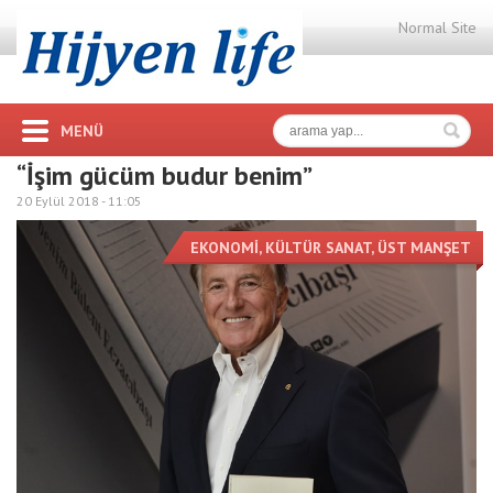
Normal Site
MENÜ
“İşim gücüm budur benim”
20 Eylül 2018 -
11:05
EKONOMİ
,
KÜLTÜR SANAT
,
ÜST MANŞET