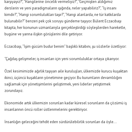
karşıyayız?”, “Hangilerine öncelik vermeliyiz?”, “Geçmişten aldığımız
derslerin ve yeni paradigmaların ışığında, neler yapabiliriz?”, “İş insanı
kimdir?”, “Hangi sorumlulukları taşır?”, “Hangi alanlarda, ne tür katkılarda
bulunabilir?” benzeri pek çok soruyu gündeme taşıyor. Bülent Eczacıbaşı
kitapta, her konunun uzmanlarıyla gerçekleştirdiği söyleşilerden hareketle,
bugüne ve yarına ilişkin görüşlerini dile getiriyor.
Eczacıbaşı, “İşim gücüm budur benim” başlıklı kitabını, şu sözlerle özetliyor:
“Çağdaş gelişmeler, iş insanları için yeni sorumluluklar ortaya çıkarıyor.
Özel kesimimizde ağırlık taşıyan aile kuruluşları, ülkemizde kurucu kuşaktan
ikinci, üçüncü kuşakların yönetimine geçiyor. Bu kurumların devamlılığını
sağlamak için yönetişimlerini geliştirmek, yeni liderler yetiştirmek
zorundayız.
Ekonomide artık ülkemizin sorunları kadar küresel sorunların da çözümü iş
insanlarının öncü roller üstlenmelerini gerektiriyor.
İnsanlığın geleceğini tehdit eden sürdürülebilirlik sorunları da öyle…