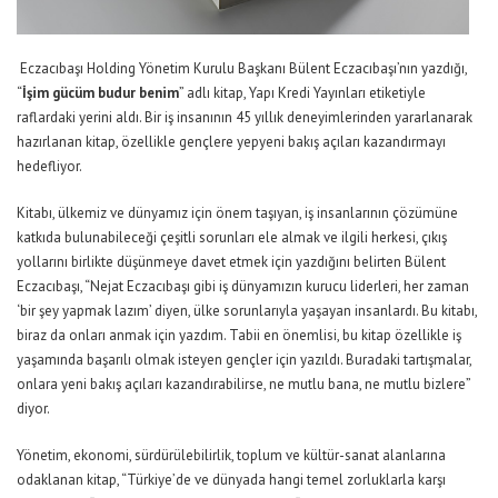
Eczacıbaşı Holding Yönetim Kurulu Başkanı Bülent Eczacıbaşı’nın yazdığı,
“
İşim gücüm budur benim
” adlı kitap, Yapı Kredi Yayınları etiketiyle
raflardaki yerini aldı. Bir iş insanının 45 yıllık deneyimlerinden yararlanarak
hazırlanan kitap, özellikle gençlere yepyeni bakış açıları kazandırmayı
hedefliyor.
Kitabı, ülkemiz ve dünyamız için önem taşıyan, iş insanlarının çözümüne
katkıda bulunabileceği çeşitli sorunları ele almak ve ilgili herkesi, çıkış
yollarını birlikte düşünmeye davet etmek için yazdığını belirten Bülent
Eczacıbaşı, “Nejat Eczacıbaşı gibi iş dünyamızın kurucu liderleri, her zaman
‘bir şey yapmak lazım’ diyen, ülke sorunlarıyla yaşayan insanlardı. Bu kitabı,
biraz da onları anmak için yazdım. Tabii en önemlisi, bu kitap özellikle iş
yaşamında başarılı olmak isteyen gençler için yazıldı. Buradaki tartışmalar,
onlara yeni bakış açıları kazandırabilirse, ne mutlu bana, ne mutlu bizlere”
diyor.
Yönetim, ekonomi, sürdürülebilirlik, toplum ve kültür-sanat alanlarına
odaklanan kitap, “Türkiye’de ve dünyada hangi temel zorluklarla karşı