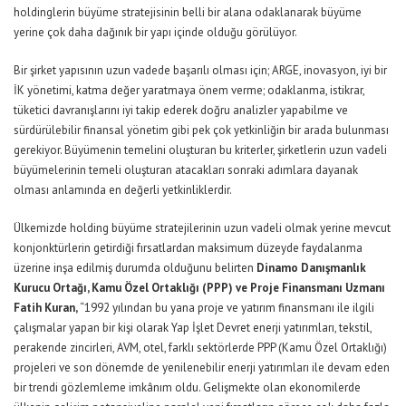
holdinglerin büyüme stratejisinin belli bir alana odaklanarak büyüme
yerine çok daha dağınık bir yapı içinde olduğu görülüyor.
Bir şirket yapısının uzun vadede başarılı olması için; ARGE, inovasyon, iyi bir
İK yönetimi, katma değer yaratmaya önem verme; odaklanma, istikrar,
tüketici davranışlarını iyi takip ederek doğru analizler yapabilme ve
sürdürülebilir finansal yönetim gibi pek çok yetkinliğin bir arada bulunması
gerekiyor. Büyümenin temelini oluşturan bu kriterler, şirketlerin uzun vadeli
büyümelerinin temeli oluşturan atacakları sonraki adımlara dayanak
olması anlamında en değerli yetkinliklerdir.
Ülkemizde holding büyüme stratejilerinin uzun vadeli olmak yerine mevcut
konjonktürlerin getirdiği fırsatlardan maksimum düzeyde faydalanma
üzerine inşa edilmiş durumda olduğunu belirten
Dinamo Danışmanlık
Kurucu Ortağı, Kamu Özel Ortaklığı (PPP) ve Proje Finansmanı Uzmanı
Fatih Kuran,
“1992 yılından bu yana proje ve yatırım finansmanı ile ilgili
çalışmalar yapan bir kişi olarak Yap İşlet Devret enerji yatırımları, tekstil,
perakende zincirleri, AVM, otel, farklı sektörlerde PPP (Kamu Özel Ortaklığı)
projeleri ve son dönemde de yenilenebilir enerji yatırımları ile devam eden
bir trendi gözlemleme imkânım oldu. Gelişmekte olan ekonomilerde