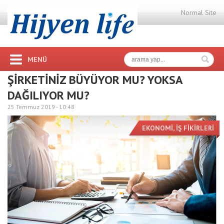
Normal Site
MENÜ
ŞİRKETİNİZ BÜYÜYOR MU? YOKSA
DAĞILIYOR MU?
25 Temmuz 2019 -
10:48
EKONOMİ
,
İŞ FİKİRLERİ