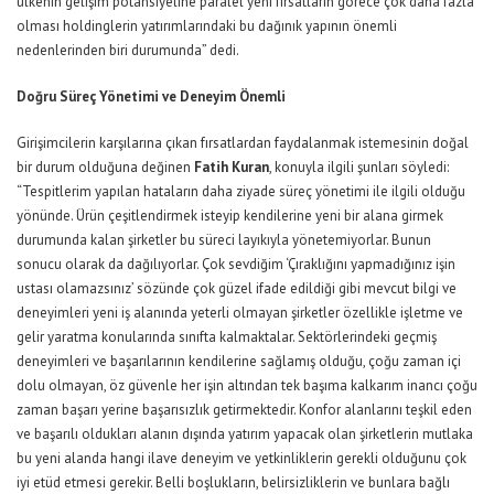
ülkenin gelişim potansiyeline paralel yeni fırsatların görece çok daha fazla
olması holdinglerin yatırımlarındaki bu dağınık yapının önemli
nedenlerinden biri durumunda” dedi.
Doğru Süreç Yönetimi ve Deneyim Önemli
Girişimcilerin karşılarına çıkan fırsatlardan faydalanmak istemesinin doğal
bir durum olduğuna değinen
Fatih Kuran
, konuyla ilgili şunları söyledi:
“Tespitlerim yapılan hataların daha ziyade süreç yönetimi ile ilgili olduğu
yönünde. Ürün çeşitlendirmek isteyip kendilerine yeni bir alana girmek
durumunda kalan şirketler bu süreci layıkıyla yönetemiyorlar. Bunun
sonucu olarak da dağılıyorlar. Çok sevdiğim ‘Çıraklığını yapmadığınız işin
ustası olamazsınız’ sözünde çok güzel ifade edildiği gibi mevcut bilgi ve
deneyimleri yeni iş alanında yeterli olmayan şirketler özellikle işletme ve
gelir yaratma konularında sınıfta kalmaktalar. Sektörlerindeki geçmiş
deneyimleri ve başarılarının kendilerine sağlamış olduğu, çoğu zaman içi
dolu olmayan, öz güvenle her işin altından tek başıma kalkarım inancı çoğu
zaman başarı yerine başarısızlık getirmektedir. Konfor alanlarını teşkil eden
ve başarılı oldukları alanın dışında yatırım yapacak olan şirketlerin mutlaka
bu yeni alanda hangi ilave deneyim ve yetkinliklerin gerekli olduğunu çok
iyi etüd etmesi gerekir. Belli boşlukların, belirsizliklerin ve bunlara bağlı