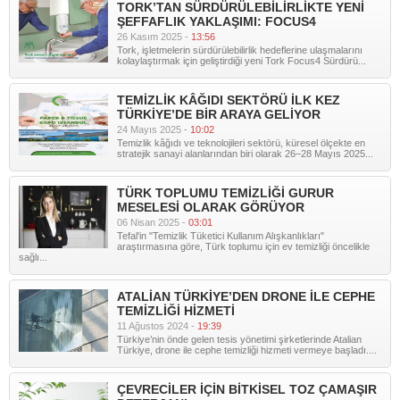
TORK’TAN SÜRDÜRÜLEBİLİRLİKTE YENİ
ŞEFFAFLIK YAKLAŞIMI: FOCUS4
26 Kasım 2025 -
13:56
Tork, işletmelerin sürdürülebilirlik hedeflerine ulaşmalarını
kolaylaştırmak için geliştirdiği yeni Tork Focus4 Sürdürü...
TEMİZLİK KÂĞIDI SEKTÖRÜ İLK KEZ
TÜRKİYE’DE BİR ARAYA GELİYOR
24 Mayıs 2025 -
10:02
Temizlik kâğıdı ve teknolojileri sektörü, küresel ölçekte en
stratejik sanayi alanlarından biri olarak 26–28 Mayıs 2025...
TÜRK TOPLUMU TEMİZLİĞİ GURUR
MESELESİ OLARAK GÖRÜYOR
06 Nisan 2025 -
03:01
Tefal'in "Temizlik Tüketici Kullanım Alışkanlıkları"
araştırmasına göre, Türk toplumu için ev temizliği öncelikle
sağlı...
ATALİAN TÜRKİYE’DEN DRONE İLE CEPHE
TEMİZLİĞİ HİZMETİ
11 Ağustos 2024 -
19:39
Türkiye’nin önde gelen tesis yönetimi şirketlerinde Atalian
Türkiye, drone ile cephe temizliği hizmeti vermeye başladı....
ÇEVRECİLER İÇİN BİTKİSEL TOZ ÇAMAŞIR