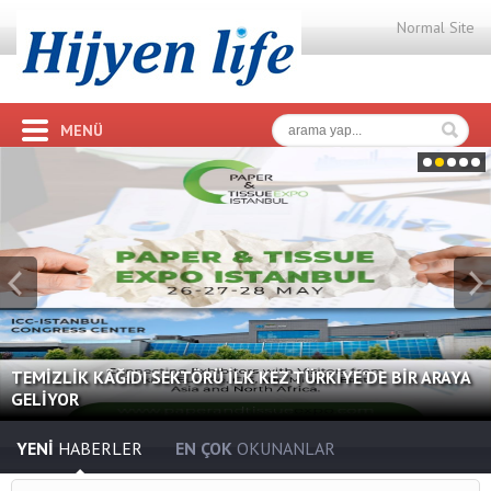
Normal Site
MENÜ
1
2
3
4
5
Prev
TEMİZLİK KÂĞIDI SEKTÖRÜ İLK KEZ TÜRKİYE’DE BİR ARAYA
GELİYOR
YENİ
HABERLER
EN ÇOK
OKUNANLAR